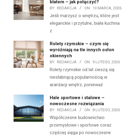
blatem – jak połączyć?
BY:
REDAKCJA
ON:
13 MARCA, 2026
Jeśli marzysz o wnętrzu, które jest
eleganckie i przytulne, biała kuchnia
z
Rolety rzymskie – czym się
wyróżniają na tle innych osłon
okiennych
BY:
REDAKCJA
ON:
9 LUTEGO, 2026
Rolety rzymskie od lat cieszą się
niesłabnącą popularnością w
aranżacji wnętrz, ponieważ
Hale sportowe i stalowe –
nowoczesne rozwiązania
BY:
REDAKCJA
ON:
8 LUTEGO, 2026
Współczesne budownictwo
przemysłowe i sportowe coraz
częściej sięga po nowoczesne