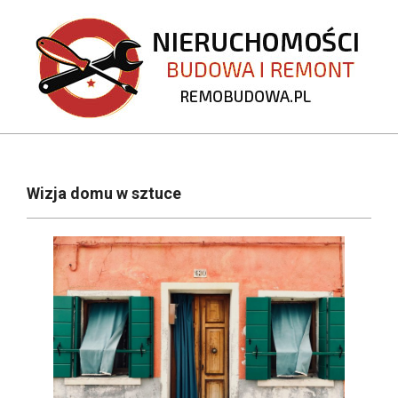
Skip
to
content
REMOBUDOWA.PL
Primary
Navigation
Wizja domu w sztuce
Menu