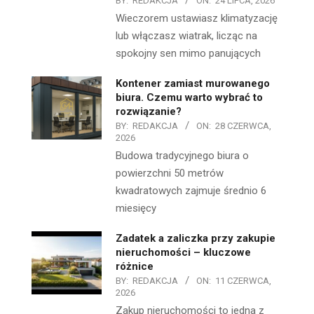
BY:
REDAKCJA
ON:
24 LIPCA, 2026
Wieczorem ustawiasz klimatyzację
lub włączasz wiatrak, licząc na
spokojny sen mimo panujących
Kontener zamiast murowanego
biura. Czemu warto wybrać to
rozwiązanie?
BY:
REDAKCJA
ON:
28 CZERWCA,
2026
Budowa tradycyjnego biura o
powierzchni 50 metrów
kwadratowych zajmuje średnio 6
miesięcy
Zadatek a zaliczka przy zakupie
nieruchomości – kluczowe
różnice
BY:
REDAKCJA
ON:
11 CZERWCA,
2026
Zakup nieruchomości to jedna z