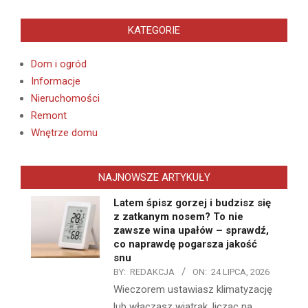
KATEGORIE
Dom i ogród
Informacje
Nieruchomości
Remont
Wnętrze domu
NAJNOWSZE ARTYKUŁY
Latem śpisz gorzej i budzisz się
z zatkanym nosem? To nie
zawsze wina upałów – sprawdź,
co naprawdę pogarsza jakość
snu
BY:
REDAKCJA
ON:
24 LIPCA, 2026
Wieczorem ustawiasz klimatyzację
lub włączasz wiatrak, licząc na