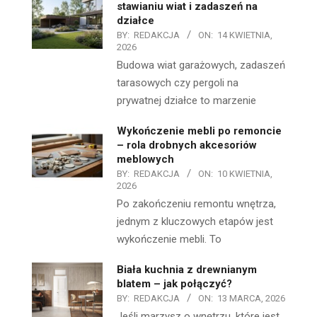
stawianiu wiat i zadaszeń na
działce
BY:
REDAKCJA
ON:
14 KWIETNIA,
2026
Budowa wiat garażowych, zadaszeń
tarasowych czy pergoli na
prywatnej działce to marzenie
Wykończenie mebli po remoncie
– rola drobnych akcesoriów
meblowych
BY:
REDAKCJA
ON:
10 KWIETNIA,
2026
Po zakończeniu remontu wnętrza,
jednym z kluczowych etapów jest
wykończenie mebli. To
Biała kuchnia z drewnianym
blatem – jak połączyć?
BY:
REDAKCJA
ON:
13 MARCA, 2026
Jeśli marzysz o wnętrzu, które jest