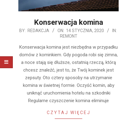
Konserwacja komina
2020-
BY:
REDAKCJA
ON:
14 STYCZNIA, 2020
IN:
REMONT
01-
14
Konserwacja komina jest niezbędna w przypadku
domów z kominkiem. Gdy pogoda robi się zimna,
a noce stają się dłuższe, ostatnią rzeczą, którą
chcesz znaleźć, jest to, że Twój kominek jest
zepsuty. Oto cztery sposoby na utrzymanie
komina w świetnej formie. Oczyść komin, aby
uniknąć uruchomienia hotelu na szkodniki
Regularne czyszczenie komina eliminuje
CZYTAJ WIĘCEJ