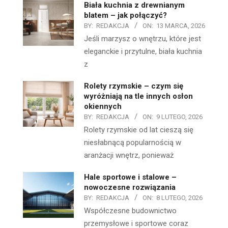
Biała kuchnia z drewnianym
blatem – jak połączyć?
BY:
REDAKCJA
ON:
13 MARCA, 2026
Jeśli marzysz o wnętrzu, które jest
eleganckie i przytulne, biała kuchnia
z
Rolety rzymskie – czym się
wyróżniają na tle innych osłon
okiennych
BY:
REDAKCJA
ON:
9 LUTEGO, 2026
Rolety rzymskie od lat cieszą się
niesłabnącą popularnością w
aranżacji wnętrz, ponieważ
Hale sportowe i stalowe –
nowoczesne rozwiązania
BY:
REDAKCJA
ON:
8 LUTEGO, 2026
Współczesne budownictwo
przemysłowe i sportowe coraz