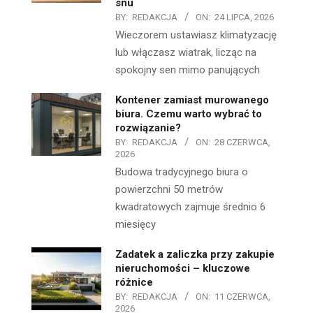
snu
BY:
REDAKCJA
ON:
24 LIPCA, 2026
Wieczorem ustawiasz klimatyzację
lub włączasz wiatrak, licząc na
spokojny sen mimo panujących
Kontener zamiast murowanego
biura. Czemu warto wybrać to
rozwiązanie?
BY:
REDAKCJA
ON:
28 CZERWCA,
2026
Budowa tradycyjnego biura o
powierzchni 50 metrów
kwadratowych zajmuje średnio 6
miesięcy
Zadatek a zaliczka przy zakupie
nieruchomości – kluczowe
różnice
BY:
REDAKCJA
ON:
11 CZERWCA,
2026