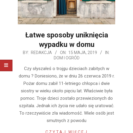
Łatwe sposoby uniknięcia
wypadku w domu
2019-
BY:
REDAKCJA
ON:
15 MAJA, 2019
IN:
DOM I OGRÓD
05-
15
Czy słyszałeś o trojgu dzieciach zabitych w
domu ? Doniesiono, że w dniu 26 czerwca 2019 r.
Pożar domu zabił 11-letniego chłopca i dwie
siostry w wieku około pięciu lat. Właściwie była
pomoc. Troje dzieci zostało przewiezionych do
szpitala. Jednak ich życia nie udało się uratować.
To rzeczywiście zła wiadomość. Wiele osób jest
smutnych z powodu
CZYTAJ WIĘCEJ