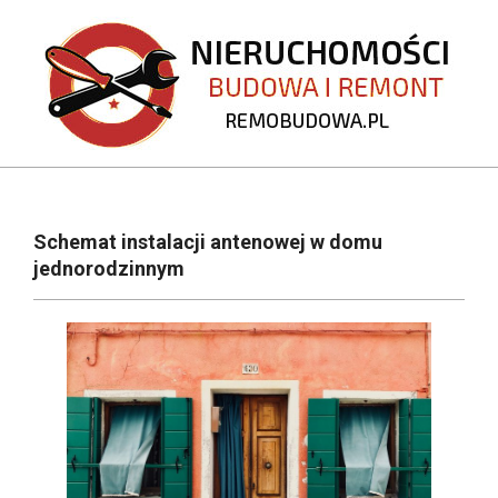
Skip
to
content
REMOBUDOWA.PL
Primary
Navigation
Schemat instalacji antenowej w domu
Menu
jednorodzinnym