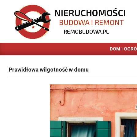
Skip
to
content
REMOBUDOWA.PL
DOM I OGR
Prawidłowa wilgotność w domu