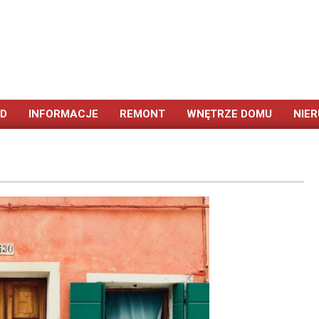
ÓD
INFORMACJE
REMONT
WNĘTRZE DOMU
NIE
Primary
Navigation
Menu