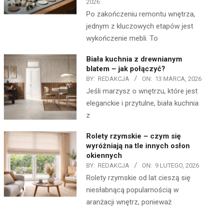
2026
Po zakończeniu remontu wnętrza,
jednym z kluczowych etapów jest
wykończenie mebli. To
Biała kuchnia z drewnianym
blatem – jak połączyć?
BY:
REDAKCJA
ON:
13 MARCA, 2026
Jeśli marzysz o wnętrzu, które jest
eleganckie i przytulne, biała kuchnia
z
Rolety rzymskie – czym się
wyróżniają na tle innych osłon
okiennych
BY:
REDAKCJA
ON:
9 LUTEGO, 2026
Rolety rzymskie od lat cieszą się
niesłabnącą popularnością w
aranżacji wnętrz, ponieważ