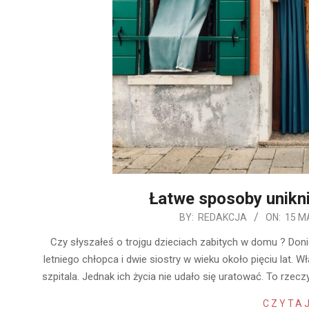
Łatwe sposoby unikn
2019-
BY:
REDAKCJA
ON:
15 M
05-
Czy słyszałeś o trojgu dzieciach zabitych w domu ? Doni
15
letniego chłopca i dwie siostry w wieku około pięciu lat. 
szpitala. Jednak ich życia nie udało się uratować. To rz
CZYTAJ