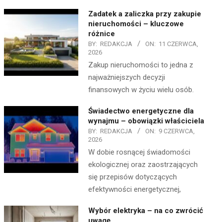
Zadatek a zaliczka przy zakupie
nieruchomości – kluczowe
różnice
BY:
REDAKCJA
ON:
11 CZERWCA,
2026
Zakup nieruchomości to jedna z
najważniejszych decyzji
finansowych w życiu wielu osób.
Świadectwo energetyczne dla
wynajmu – obowiązki właściciela
BY:
REDAKCJA
ON:
9 CZERWCA,
2026
W dobie rosnącej świadomości
ekologicznej oraz zaostrzających
się przepisów dotyczących
efektywności energetycznej,
Wybór elektryka – na co zwrócić
uwagę