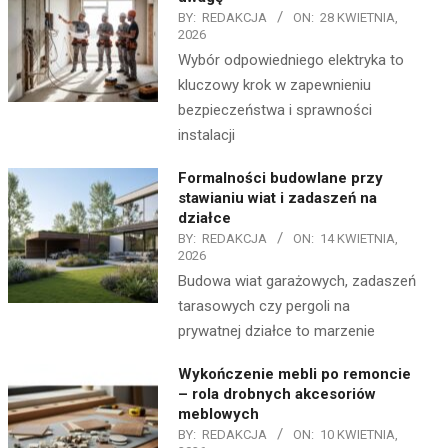
BY:
REDAKCJA
ON:
28 KWIETNIA,
2026
Wybór odpowiedniego elektryka to
kluczowy krok w zapewnieniu
bezpieczeństwa i sprawności
instalacji
Formalności budowlane przy
stawianiu wiat i zadaszeń na
działce
BY:
REDAKCJA
ON:
14 KWIETNIA,
2026
Budowa wiat garażowych, zadaszeń
tarasowych czy pergoli na
prywatnej działce to marzenie
Wykończenie mebli po remoncie
– rola drobnych akcesoriów
meblowych
BY:
REDAKCJA
ON:
10 KWIETNIA,