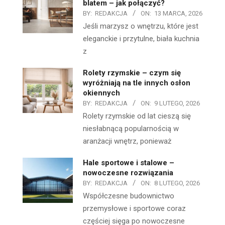
blatem – jak połączyć?
BY:
REDAKCJA
ON:
13 MARCA, 2026
Jeśli marzysz o wnętrzu, które jest
eleganckie i przytulne, biała kuchnia
z
Rolety rzymskie – czym się
wyróżniają na tle innych osłon
okiennych
BY:
REDAKCJA
ON:
9 LUTEGO, 2026
Rolety rzymskie od lat cieszą się
niesłabnącą popularnością w
aranżacji wnętrz, ponieważ
Hale sportowe i stalowe –
nowoczesne rozwiązania
BY:
REDAKCJA
ON:
8 LUTEGO, 2026
Współczesne budownictwo
przemysłowe i sportowe coraz
częściej sięga po nowoczesne