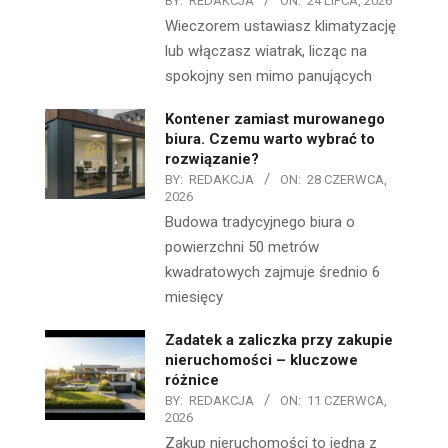
BY:
REDAKCJA
ON:
24 LIPCA, 2026
Wieczorem ustawiasz klimatyzację
lub włączasz wiatrak, licząc na
spokojny sen mimo panujących
Kontener zamiast murowanego
biura. Czemu warto wybrać to
rozwiązanie?
BY:
REDAKCJA
ON:
28 CZERWCA,
2026
Budowa tradycyjnego biura o
powierzchni 50 metrów
kwadratowych zajmuje średnio 6
miesięcy
Zadatek a zaliczka przy zakupie
nieruchomości – kluczowe
różnice
BY:
REDAKCJA
ON:
11 CZERWCA,
2026
Zakup nieruchomości to jedna z