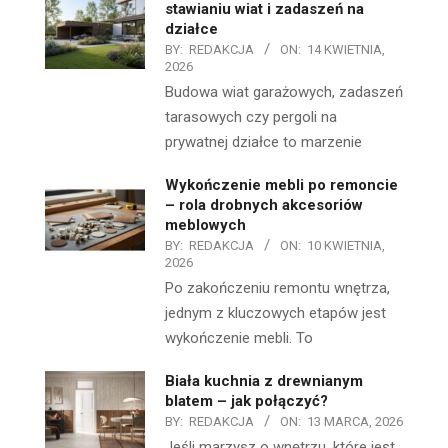
stawianiu wiat i zadaszeń na
działce
BY:
REDAKCJA
ON:
14 KWIETNIA,
2026
Budowa wiat garażowych, zadaszeń
tarasowych czy pergoli na
prywatnej działce to marzenie
Wykończenie mebli po remoncie
– rola drobnych akcesoriów
meblowych
BY:
REDAKCJA
ON:
10 KWIETNIA,
2026
Po zakończeniu remontu wnętrza,
jednym z kluczowych etapów jest
wykończenie mebli. To
Biała kuchnia z drewnianym
blatem – jak połączyć?
BY:
REDAKCJA
ON:
13 MARCA, 2026
Jeśli marzysz o wnętrzu, które jest