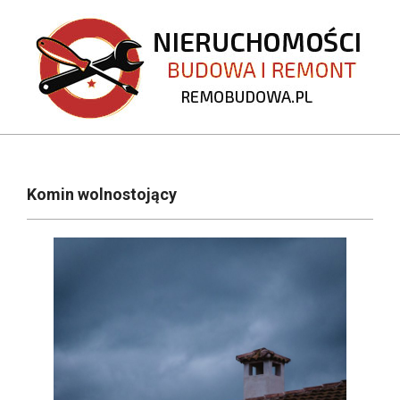
Skip
to
content
REMOBUDOWA.PL
Primary
Navigation
Komin wolnostojący
Menu