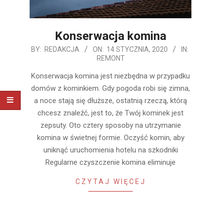
Konserwacja komina
2020-
BY:
REDAKCJA
ON:
14 STYCZNIA, 2020
IN:
REMONT
01-
14
Konserwacja komina jest niezbędna w przypadku
domów z kominkiem. Gdy pogoda robi się zimna,
a noce stają się dłuższe, ostatnią rzeczą, którą
chcesz znaleźć, jest to, że Twój kominek jest
zepsuty. Oto cztery sposoby na utrzymanie
komina w świetnej formie. Oczyść komin, aby
uniknąć uruchomienia hotelu na szkodniki
Regularne czyszczenie komina eliminuje
CZYTAJ WIĘCEJ