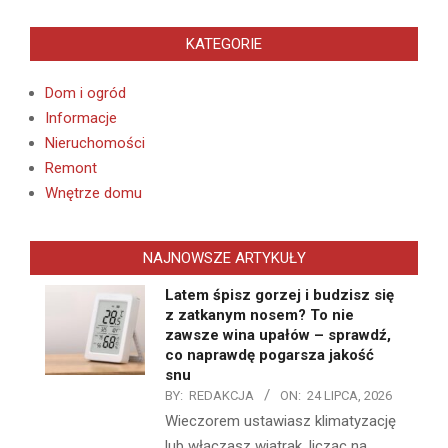
KATEGORIE
Dom i ogród
Informacje
Nieruchomości
Remont
Wnętrze domu
NAJNOWSZE ARTYKUŁY
Latem śpisz gorzej i budzisz się
z zatkanym nosem? To nie
zawsze wina upałów – sprawdź,
co naprawdę pogarsza jakość
snu
BY:
REDAKCJA
ON:
24 LIPCA, 2026
Wieczorem ustawiasz klimatyzację
lub włączasz wiatrak, licząc na