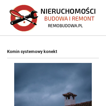
Skip
to
content
REMOBUDOWA.PL
Primary
Navigation
Komin systemowy konekt
Menu