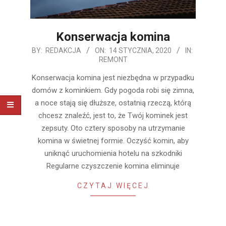
Konserwacja komina
2020-
BY:
REDAKCJA
ON:
14 STYCZNIA, 2020
IN:
REMONT
01-
14
Konserwacja komina jest niezbędna w przypadku
domów z kominkiem. Gdy pogoda robi się zimna,
a noce stają się dłuższe, ostatnią rzeczą, którą
chcesz znaleźć, jest to, że Twój kominek jest
zepsuty. Oto cztery sposoby na utrzymanie
komina w świetnej formie. Oczyść komin, aby
uniknąć uruchomienia hotelu na szkodniki
Regularne czyszczenie komina eliminuje
CZYTAJ WIĘCEJ