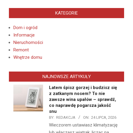
KATEGORIE
Dom i ogród
Informacje
Nieruchomości
Remont
Wnętrze domu
NAJNOWSZE ARTYKUŁY
Latem śpisz gorzej i budzisz się
z zatkanym nosem? To nie
zawsze wina upałów – sprawdź,
co naprawdę pogarsza jakość
snu
BY:
REDAKCJA
ON:
24 LIPCA, 2026
Wieczorem ustawiasz klimatyzację
lub włączasz wiatrak, licząc na