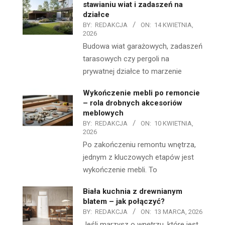
stawianiu wiat i zadaszeń na
działce
BY:
REDAKCJA
ON:
14 KWIETNIA,
2026
Budowa wiat garażowych, zadaszeń
tarasowych czy pergoli na
prywatnej działce to marzenie
Wykończenie mebli po remoncie
– rola drobnych akcesoriów
meblowych
BY:
REDAKCJA
ON:
10 KWIETNIA,
2026
Po zakończeniu remontu wnętrza,
jednym z kluczowych etapów jest
wykończenie mebli. To
Biała kuchnia z drewnianym
blatem – jak połączyć?
BY:
REDAKCJA
ON:
13 MARCA, 2026
Jeśli marzysz o wnętrzu, które jest