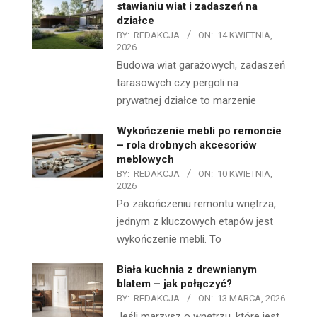
stawianiu wiat i zadaszeń na
działce
BY:
REDAKCJA
ON:
14 KWIETNIA,
2026
Budowa wiat garażowych, zadaszeń
tarasowych czy pergoli na
prywatnej działce to marzenie
Wykończenie mebli po remoncie
– rola drobnych akcesoriów
meblowych
BY:
REDAKCJA
ON:
10 KWIETNIA,
2026
Po zakończeniu remontu wnętrza,
jednym z kluczowych etapów jest
wykończenie mebli. To
Biała kuchnia z drewnianym
blatem – jak połączyć?
BY:
REDAKCJA
ON:
13 MARCA, 2026
Jeśli marzysz o wnętrzu, które jest