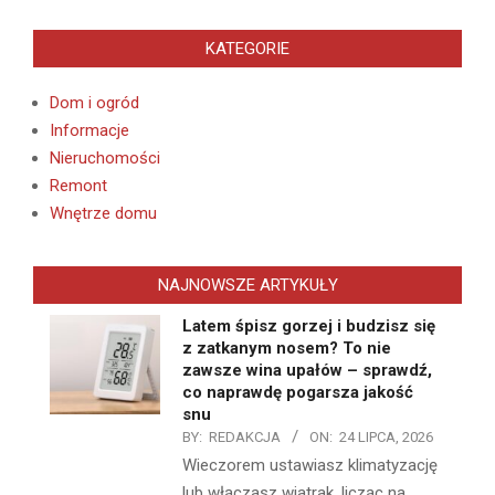
KATEGORIE
Dom i ogród
Informacje
Nieruchomości
Remont
Wnętrze domu
NAJNOWSZE ARTYKUŁY
Latem śpisz gorzej i budzisz się
z zatkanym nosem? To nie
zawsze wina upałów – sprawdź,
co naprawdę pogarsza jakość
snu
BY:
REDAKCJA
ON:
24 LIPCA, 2026
Wieczorem ustawiasz klimatyzację
lub włączasz wiatrak, licząc na