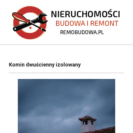
Skip
to
content
REMOBUDOWA.PL
Primary
Navigation
Komin dwuścienny izolowany
Menu