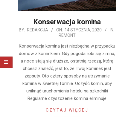
Konserwacja komina
2020-
BY:
REDAKCJA
ON:
14 STYCZNIA, 2020
IN:
REMONT
01-
14
Konserwacja komina jest niezbędna w przypadku
domów z kominkiem. Gdy pogoda robi się zimna,
a noce stają się dłuższe, ostatnią rzeczą, którą
chcesz znaleźć, jest to, że Twój kominek jest
zepsuty. Oto cztery sposoby na utrzymanie
komina w świetnej formie. Oczyść komin, aby
uniknąć uruchomienia hotelu na szkodniki
Regularne czyszczenie komina eliminuje
CZYTAJ WIĘCEJ