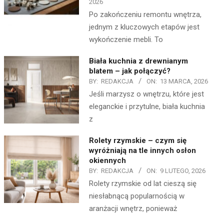
2026
Po zakończeniu remontu wnętrza,
jednym z kluczowych etapów jest
wykończenie mebli. To
Biała kuchnia z drewnianym
blatem – jak połączyć?
BY:
REDAKCJA
ON:
13 MARCA, 2026
Jeśli marzysz o wnętrzu, które jest
eleganckie i przytulne, biała kuchnia
z
Rolety rzymskie – czym się
wyróżniają na tle innych osłon
okiennych
BY:
REDAKCJA
ON:
9 LUTEGO, 2026
Rolety rzymskie od lat cieszą się
niesłabnącą popularnością w
aranżacji wnętrz, ponieważ