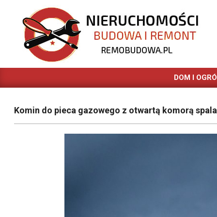
Skip
to
content
REMOBUDOWA.PL
DOM I OGR
Komin do pieca gazowego z otwartą komorą spala