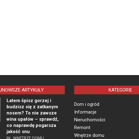
JNOWSZE ARTYKUŁY
KATEGORIE
Latem śpisz gorzej i
Dom i ogród
budzisz się z zatkanym
Informacje
nosem? To nie zawsze
wina upałów – sprawdź,
Nieruchomości
co naprawdę pogarsza
Remont
jakość snu
Wnętrze domu
IN:
WNĘTRZE DOMU