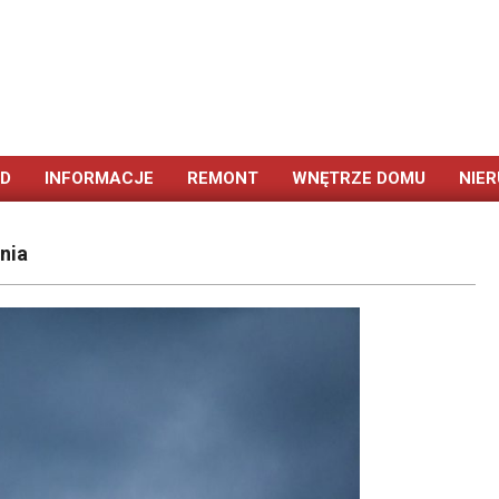
ÓD
INFORMACJE
REMONT
WNĘTRZE DOMU
NIE
Primary
Navigation
Menu
nia