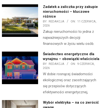
Zadatek a zaliczka przy zakupie
nieruchomości – kluczowe
różnice
BY:
REDAKCJA
ON:
11 CZERWCA,
2026
Zakup nieruchomości to jedna z
najważniejszych decyzji
finansowych w życiu wielu osób.
Świadectwo energetyczne dla
wynajmu – obowiązki właściciela
BY:
REDAKCJA
ON:
9 CZERWCA,
2026
W dobie rosnącej świadomości
ekologicznej oraz zaostrzających
się przepisów dotyczących
efektywności energetycznej,
Wybór elektryka – na co zwrócić
uwagę