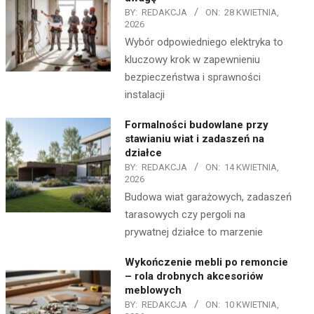
BY:
REDAKCJA
ON:
28 KWIETNIA,
2026
Wybór odpowiedniego elektryka to
kluczowy krok w zapewnieniu
bezpieczeństwa i sprawności
instalacji
Formalności budowlane przy
stawianiu wiat i zadaszeń na
działce
BY:
REDAKCJA
ON:
14 KWIETNIA,
2026
Budowa wiat garażowych, zadaszeń
tarasowych czy pergoli na
prywatnej działce to marzenie
Wykończenie mebli po remoncie
– rola drobnych akcesoriów
meblowych
BY:
REDAKCJA
ON:
10 KWIETNIA,