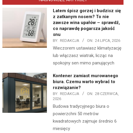
Latem śpisz gorzej i budzisz się
z zatkanym nosem? To nie
zawsze wina upałów – sprawdź,
co naprawdę pogarsza jakość
snu
BY:
REDAKCJA
ON:
24 LIPCA, 2026
Wieczorem ustawiasz klimatyzację
lub włączasz wiatrak, licząc na
spokojny sen mimo panujących
Kontener zamiast murowanego
biura. Czemu warto wybrać to
rozwiązanie?
BY:
REDAKCJA
ON:
28 CZERWCA,
2026
Budowa tradycyjnego biura o
powierzchni 50 metrów
kwadratowych zajmuje średnio 6
miesięcy