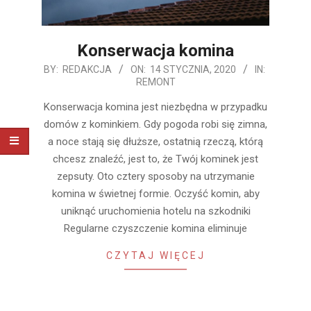
Konserwacja komina
2020-
BY:
REDAKCJA
ON:
14 STYCZNIA, 2020
IN:
REMONT
01-
14
Konserwacja komina jest niezbędna w przypadku
domów z kominkiem. Gdy pogoda robi się zimna,
a noce stają się dłuższe, ostatnią rzeczą, którą
chcesz znaleźć, jest to, że Twój kominek jest
zepsuty. Oto cztery sposoby na utrzymanie
komina w świetnej formie. Oczyść komin, aby
uniknąć uruchomienia hotelu na szkodniki
Regularne czyszczenie komina eliminuje
CZYTAJ WIĘCEJ