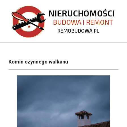
Skip
to
content
REMOBUDOWA.PL
Primary
Navigation
Komin czynnego wulkanu
Menu