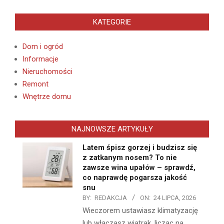
KATEGORIE
Dom i ogród
Informacje
Nieruchomości
Remont
Wnętrze domu
NAJNOWSZE ARTYKUŁY
Latem śpisz gorzej i budzisz się
z zatkanym nosem? To nie
zawsze wina upałów – sprawdź,
co naprawdę pogarsza jakość
snu
BY:
REDAKCJA
ON:
24 LIPCA, 2026
Wieczorem ustawiasz klimatyzację
lub włączasz wiatrak, licząc na