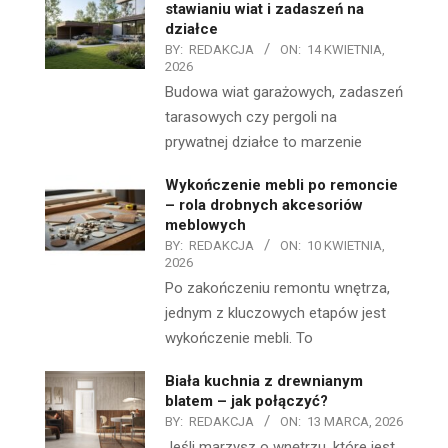
stawianiu wiat i zadaszeń na
działce
BY:
REDAKCJA
ON:
14 KWIETNIA,
2026
Budowa wiat garażowych, zadaszeń
tarasowych czy pergoli na
prywatnej działce to marzenie
Wykończenie mebli po remoncie
– rola drobnych akcesoriów
meblowych
BY:
REDAKCJA
ON:
10 KWIETNIA,
2026
Po zakończeniu remontu wnętrza,
jednym z kluczowych etapów jest
wykończenie mebli. To
Biała kuchnia z drewnianym
blatem – jak połączyć?
BY:
REDAKCJA
ON:
13 MARCA, 2026
Jeśli marzysz o wnętrzu, które jest