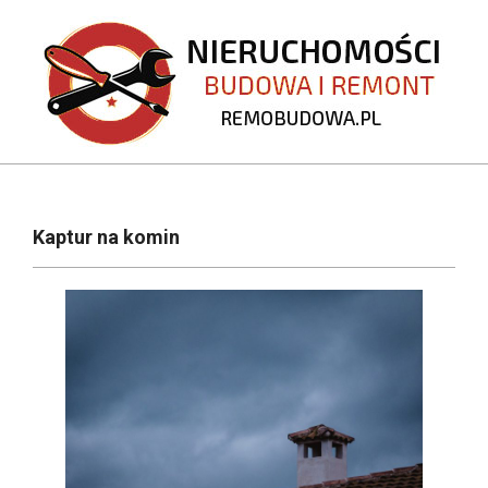
Skip
to
content
REMOBUDOWA.PL
Primary
Navigation
Kaptur na komin
Menu