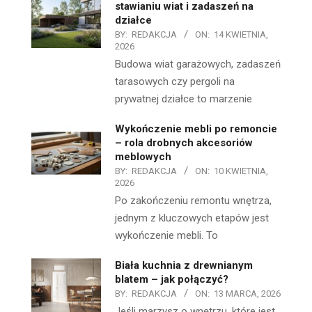
stawianiu wiat i zadaszeń na
działce
BY:
REDAKCJA
ON:
14 KWIETNIA,
2026
Budowa wiat garażowych, zadaszeń
tarasowych czy pergoli na
prywatnej działce to marzenie
Wykończenie mebli po remoncie
– rola drobnych akcesoriów
meblowych
BY:
REDAKCJA
ON:
10 KWIETNIA,
2026
Po zakończeniu remontu wnętrza,
jednym z kluczowych etapów jest
wykończenie mebli. To
Biała kuchnia z drewnianym
blatem – jak połączyć?
BY:
REDAKCJA
ON:
13 MARCA, 2026
Jeśli marzysz o wnętrzu, które jest