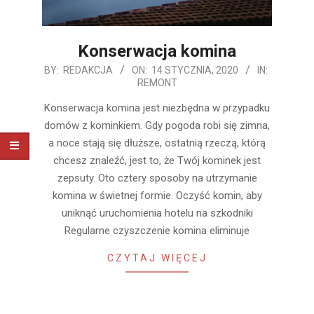
Konserwacja komina
2020-
BY:
REDAKCJA
ON:
14 STYCZNIA, 2020
IN:
REMONT
01-
14
Konserwacja komina jest niezbędna w przypadku
domów z kominkiem. Gdy pogoda robi się zimna,
a noce stają się dłuższe, ostatnią rzeczą, którą
chcesz znaleźć, jest to, że Twój kominek jest
zepsuty. Oto cztery sposoby na utrzymanie
komina w świetnej formie. Oczyść komin, aby
uniknąć uruchomienia hotelu na szkodniki
Regularne czyszczenie komina eliminuje
CZYTAJ WIĘCEJ