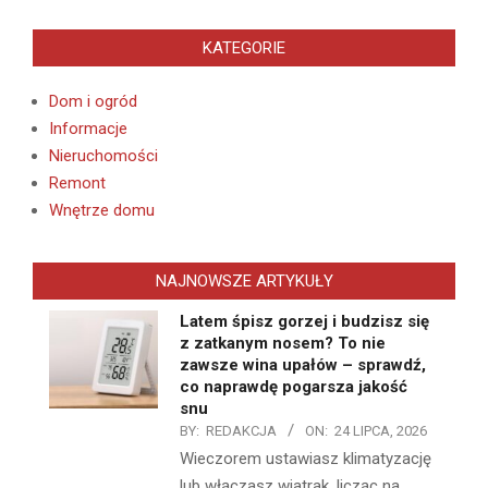
KATEGORIE
Dom i ogród
Informacje
Nieruchomości
Remont
Wnętrze domu
NAJNOWSZE ARTYKUŁY
Latem śpisz gorzej i budzisz się
z zatkanym nosem? To nie
zawsze wina upałów – sprawdź,
co naprawdę pogarsza jakość
snu
BY:
REDAKCJA
ON:
24 LIPCA, 2026
Wieczorem ustawiasz klimatyzację
lub włączasz wiatrak, licząc na