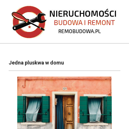
Skip
to
content
REMOBUDOWA.PL
Primary
Navigation
Jedna pluskwa w domu
Menu