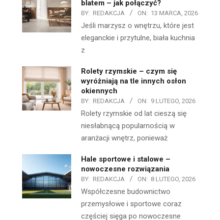
blatem – jak połączyć?
BY:
REDAKCJA
ON:
13 MARCA, 2026
Jeśli marzysz o wnętrzu, które jest
eleganckie i przytulne, biała kuchnia
z
Rolety rzymskie – czym się
wyróżniają na tle innych osłon
okiennych
BY:
REDAKCJA
ON:
9 LUTEGO, 2026
Rolety rzymskie od lat cieszą się
niesłabnącą popularnością w
aranżacji wnętrz, ponieważ
Hale sportowe i stalowe –
nowoczesne rozwiązania
BY:
REDAKCJA
ON:
8 LUTEGO, 2026
Współczesne budownictwo
przemysłowe i sportowe coraz
częściej sięga po nowoczesne