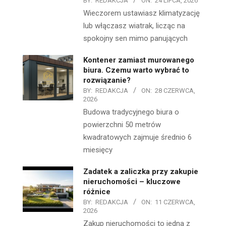
BY:
REDAKCJA
ON:
24 LIPCA, 2026
Wieczorem ustawiasz klimatyzację
lub włączasz wiatrak, licząc na
spokojny sen mimo panujących
Kontener zamiast murowanego
biura. Czemu warto wybrać to
rozwiązanie?
BY:
REDAKCJA
ON:
28 CZERWCA,
2026
Budowa tradycyjnego biura o
powierzchni 50 metrów
kwadratowych zajmuje średnio 6
miesięcy
Zadatek a zaliczka przy zakupie
nieruchomości – kluczowe
różnice
BY:
REDAKCJA
ON:
11 CZERWCA,
2026
Zakup nieruchomości to jedna z