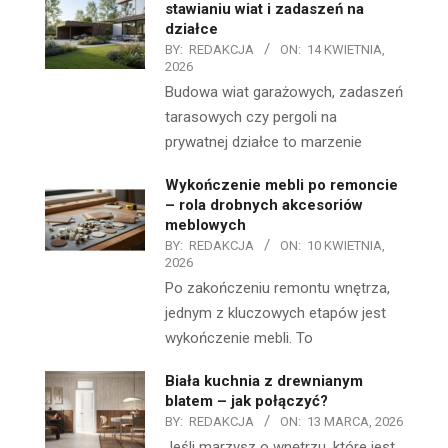
stawianiu wiat i zadaszeń na
działce
BY:
REDAKCJA
ON:
14 KWIETNIA,
2026
Budowa wiat garażowych, zadaszeń
tarasowych czy pergoli na
prywatnej działce to marzenie
Wykończenie mebli po remoncie
– rola drobnych akcesoriów
meblowych
BY:
REDAKCJA
ON:
10 KWIETNIA,
2026
Po zakończeniu remontu wnętrza,
jednym z kluczowych etapów jest
wykończenie mebli. To
Biała kuchnia z drewnianym
blatem – jak połączyć?
BY:
REDAKCJA
ON:
13 MARCA, 2026
Jeśli marzysz o wnętrzu, które jest