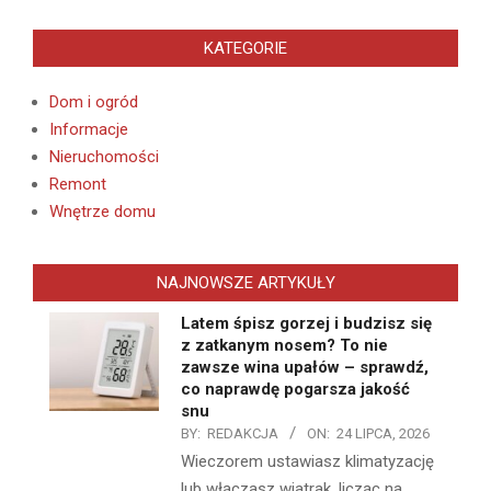
KATEGORIE
Dom i ogród
Informacje
Nieruchomości
Remont
Wnętrze domu
NAJNOWSZE ARTYKUŁY
Latem śpisz gorzej i budzisz się
z zatkanym nosem? To nie
zawsze wina upałów – sprawdź,
co naprawdę pogarsza jakość
snu
BY:
REDAKCJA
ON:
24 LIPCA, 2026
Wieczorem ustawiasz klimatyzację
lub włączasz wiatrak, licząc na