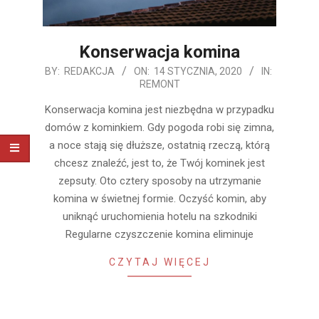
Konserwacja komina
2020-
BY:
REDAKCJA
ON:
14 STYCZNIA, 2020
IN:
REMONT
01-
14
Konserwacja komina jest niezbędna w przypadku
domów z kominkiem. Gdy pogoda robi się zimna,
a noce stają się dłuższe, ostatnią rzeczą, którą
chcesz znaleźć, jest to, że Twój kominek jest
zepsuty. Oto cztery sposoby na utrzymanie
komina w świetnej formie. Oczyść komin, aby
uniknąć uruchomienia hotelu na szkodniki
Regularne czyszczenie komina eliminuje
CZYTAJ WIĘCEJ