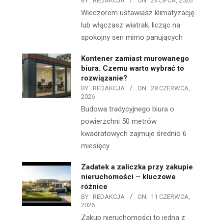
BY:
REDAKCJA
ON:
24 LIPCA, 2026
Wieczorem ustawiasz klimatyzację
lub włączasz wiatrak, licząc na
spokojny sen mimo panujących
Kontener zamiast murowanego
biura. Czemu warto wybrać to
rozwiązanie?
BY:
REDAKCJA
ON:
28 CZERWCA,
2026
Budowa tradycyjnego biura o
powierzchni 50 metrów
kwadratowych zajmuje średnio 6
miesięcy
Zadatek a zaliczka przy zakupie
nieruchomości – kluczowe
różnice
BY:
REDAKCJA
ON:
11 CZERWCA,
2026
Zakup nieruchomości to jedna z