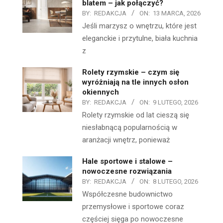
blatem – jak połączyć?
BY:
REDAKCJA
ON:
13 MARCA, 2026
Jeśli marzysz o wnętrzu, które jest
eleganckie i przytulne, biała kuchnia
z
Rolety rzymskie – czym się
wyróżniają na tle innych osłon
okiennych
BY:
REDAKCJA
ON:
9 LUTEGO, 2026
Rolety rzymskie od lat cieszą się
niesłabnącą popularnością w
aranżacji wnętrz, ponieważ
Hale sportowe i stalowe –
nowoczesne rozwiązania
BY:
REDAKCJA
ON:
8 LUTEGO, 2026
Współczesne budownictwo
przemysłowe i sportowe coraz
częściej sięga po nowoczesne