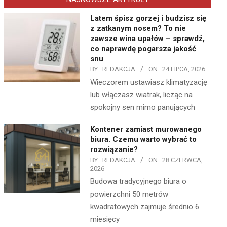
Latem śpisz gorzej i budzisz się
z zatkanym nosem? To nie
zawsze wina upałów – sprawdź,
co naprawdę pogarsza jakość
snu
BY:
REDAKCJA
ON:
24 LIPCA, 2026
Wieczorem ustawiasz klimatyzację
lub włączasz wiatrak, licząc na
spokojny sen mimo panujących
Kontener zamiast murowanego
biura. Czemu warto wybrać to
rozwiązanie?
BY:
REDAKCJA
ON:
28 CZERWCA,
2026
Budowa tradycyjnego biura o
powierzchni 50 metrów
kwadratowych zajmuje średnio 6
miesięcy