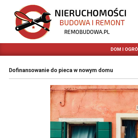
Skip
to
content
REMOBUDOWA.PL
DOM I OGR
Dofinansowanie do pieca w nowym domu