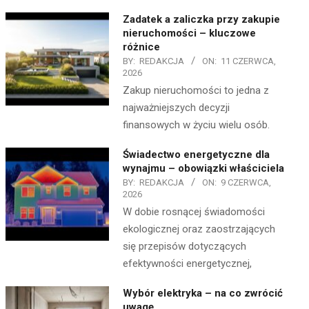
Zadatek a zaliczka przy zakupie
nieruchomości – kluczowe
różnice
BY:
REDAKCJA
ON:
11 CZERWCA,
2026
Zakup nieruchomości to jedna z
najważniejszych decyzji
finansowych w życiu wielu osób.
Świadectwo energetyczne dla
wynajmu – obowiązki właściciela
BY:
REDAKCJA
ON:
9 CZERWCA,
2026
W dobie rosnącej świadomości
ekologicznej oraz zaostrzających
się przepisów dotyczących
efektywności energetycznej,
Wybór elektryka – na co zwrócić
uwagę