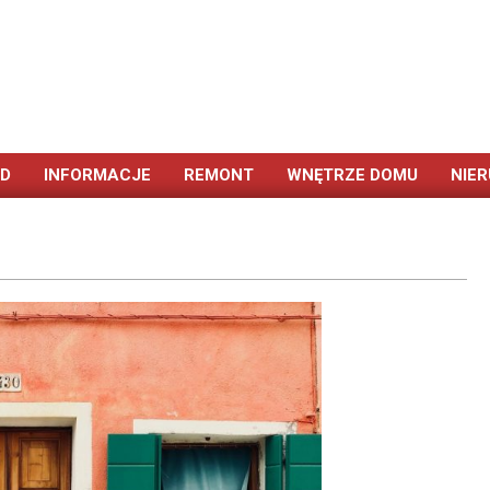
ÓD
INFORMACJE
REMONT
WNĘTRZE DOMU
NIE
Primary
Navigation
Menu