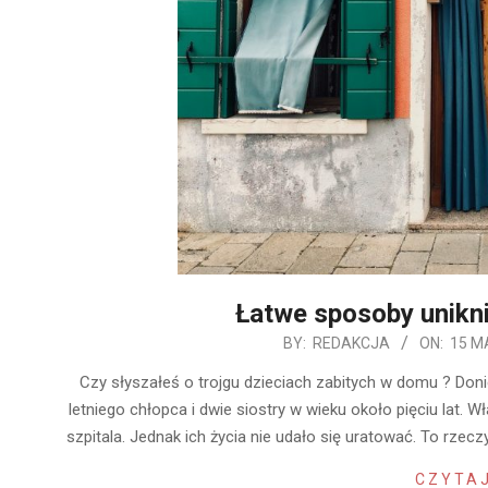
Łatwe sposoby unikn
2019-
BY:
REDAKCJA
ON:
15 M
05-
Czy słyszałeś o trojgu dzieciach zabitych w domu ? Doni
15
letniego chłopca i dwie siostry w wieku około pięciu lat. 
szpitala. Jednak ich życia nie udało się uratować. To rz
CZYTAJ