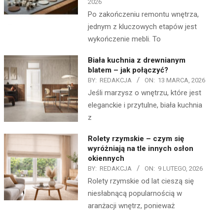
2026
Po zakończeniu remontu wnętrza,
jednym z kluczowych etapów jest
wykończenie mebli. To
Biała kuchnia z drewnianym
blatem – jak połączyć?
BY:
REDAKCJA
ON:
13 MARCA, 2026
Jeśli marzysz o wnętrzu, które jest
eleganckie i przytulne, biała kuchnia
z
Rolety rzymskie – czym się
wyróżniają na tle innych osłon
okiennych
BY:
REDAKCJA
ON:
9 LUTEGO, 2026
Rolety rzymskie od lat cieszą się
niesłabnącą popularnością w
aranżacji wnętrz, ponieważ