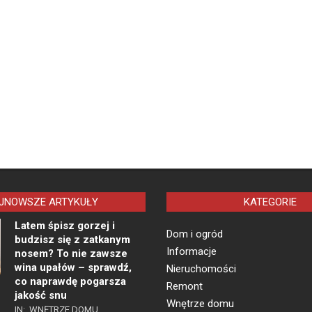
JNOWSZE ARTYKUŁY
KATEGORIE
Latem śpisz gorzej i
Dom i ogród
budzisz się z zatkanym
Informacje
nosem? To nie zawsze
wina upałów – sprawdź,
Nieruchomości
co naprawdę pogarsza
Remont
jakość snu
Wnętrze domu
IN:
WNĘTRZE DOMU