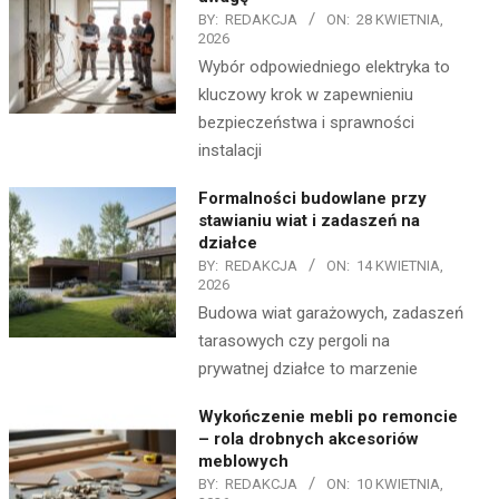
BY:
REDAKCJA
ON:
28 KWIETNIA,
2026
Wybór odpowiedniego elektryka to
kluczowy krok w zapewnieniu
bezpieczeństwa i sprawności
instalacji
Formalności budowlane przy
stawianiu wiat i zadaszeń na
działce
BY:
REDAKCJA
ON:
14 KWIETNIA,
2026
Budowa wiat garażowych, zadaszeń
tarasowych czy pergoli na
prywatnej działce to marzenie
Wykończenie mebli po remoncie
– rola drobnych akcesoriów
meblowych
BY:
REDAKCJA
ON:
10 KWIETNIA,