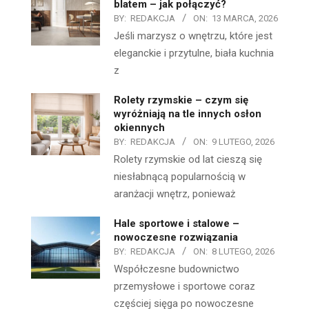
blatem – jak połączyć?
BY:
REDAKCJA
ON:
13 MARCA, 2026
Jeśli marzysz o wnętrzu, które jest
eleganckie i przytulne, biała kuchnia
z
Rolety rzymskie – czym się
wyróżniają na tle innych osłon
okiennych
BY:
REDAKCJA
ON:
9 LUTEGO, 2026
Rolety rzymskie od lat cieszą się
niesłabnącą popularnością w
aranżacji wnętrz, ponieważ
Hale sportowe i stalowe –
nowoczesne rozwiązania
BY:
REDAKCJA
ON:
8 LUTEGO, 2026
Współczesne budownictwo
przemysłowe i sportowe coraz
częściej sięga po nowoczesne