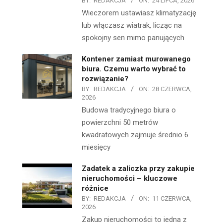
BY:
REDAKCJA
ON:
24 LIPCA, 2026
Wieczorem ustawiasz klimatyzację
lub włączasz wiatrak, licząc na
spokojny sen mimo panujących
Kontener zamiast murowanego
biura. Czemu warto wybrać to
rozwiązanie?
BY:
REDAKCJA
ON:
28 CZERWCA,
2026
Budowa tradycyjnego biura o
powierzchni 50 metrów
kwadratowych zajmuje średnio 6
miesięcy
Zadatek a zaliczka przy zakupie
nieruchomości – kluczowe
różnice
BY:
REDAKCJA
ON:
11 CZERWCA,
2026
Zakup nieruchomości to jedna z