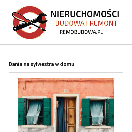
Skip
to
content
REMOBUDOWA.PL
Primary
Navigation
Dania na sylwestra w domu
Menu