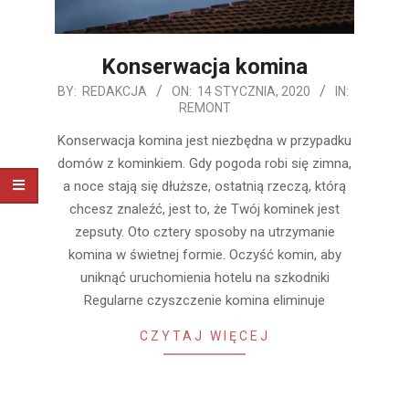
Konserwacja komina
2020-
BY:
REDAKCJA
ON:
14 STYCZNIA, 2020
IN:
REMONT
01-
14
Konserwacja komina jest niezbędna w przypadku
domów z kominkiem. Gdy pogoda robi się zimna,
a noce stają się dłuższe, ostatnią rzeczą, którą
chcesz znaleźć, jest to, że Twój kominek jest
zepsuty. Oto cztery sposoby na utrzymanie
komina w świetnej formie. Oczyść komin, aby
uniknąć uruchomienia hotelu na szkodniki
Regularne czyszczenie komina eliminuje
CZYTAJ WIĘCEJ