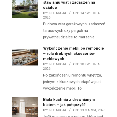
stawianiu wiat i zadaszeń na
działce
BY:
REDAKCJA
ON:
14 KWIETNIA,
2026
Budowa wiat garażowych, zadaszeń
tarasowych czy pergoli na
prywatnej działce to marzenie
Wykończenie mebli po remoncie
– rola drobnych akcesoriów
meblowych
BY:
REDAKCJA
ON:
10 KWIETNIA,
2026
Po zakończeniu remontu wnętrza,
jednym z kluczowych etapów jest
wykończenie mebli. To
Biała kuchnia z drewnianym
blatem – jak połączyć?
BY:
REDAKCJA
ON:
13 MARCA, 2026
Jeśli marzysz o wnętrzu, które jest