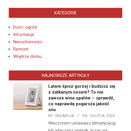
KATEGORIE
Dom i ogród
Informacje
Nieruchomości
Remont
Wnętrze domu
NAJNOWSZE ARTYKUŁY
Latem śpisz gorzej i budzisz się
z zatkanym nosem? To nie
zawsze wina upałów – sprawdź,
co naprawdę pogarsza jakość
snu
BY:
REDAKCJA
ON:
24 LIPCA, 2026
Wieczorem ustawiasz klimatyzację
lub włączasz wiatrak, licząc na