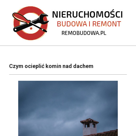
Skip
to
content
REMOBUDOWA.PL
Primary
Navigation
Czym ocieplić komin nad dachem
Menu