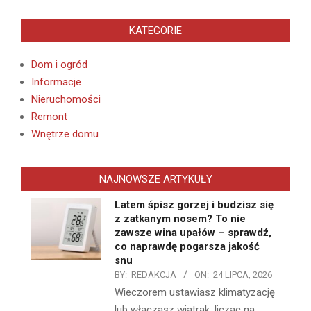
KATEGORIE
Dom i ogród
Informacje
Nieruchomości
Remont
Wnętrze domu
NAJNOWSZE ARTYKUŁY
Latem śpisz gorzej i budzisz się
z zatkanym nosem? To nie
zawsze wina upałów – sprawdź,
co naprawdę pogarsza jakość
snu
BY:
REDAKCJA
ON:
24 LIPCA, 2026
Wieczorem ustawiasz klimatyzację
lub włączasz wiatrak, licząc na