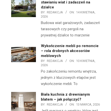
stawianiu wiat i zadaszeń na
działce
BY:
REDAKCJA
ON:
14 KWIETNIA,
2026
Budowa wiat garażowych, zadaszeń
tarasowych czy pergoli na
prywatnej działce to marzenie
Wykończenie mebli po remoncie
– rola drobnych akcesoriów
meblowych
BY:
REDAKCJA
ON:
10 KWIETNIA,
2026
Po zakończeniu remontu wnętrza,
jednym z kluczowych etapów jest
wykończenie mebli. To
Biała kuchnia z drewnianym
blatem – jak połączyć?
BY:
REDAKCJA
ON:
13 MARCA, 2026
Jeśli marzysz o wnętrzu, które jest