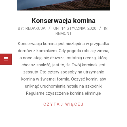
Konserwacja komina
2020-
BY:
REDAKCJA
ON:
14 STYCZNIA, 2020
IN:
REMONT
01-
14
Konserwacja komina jest niezbędna w przypadku
domów z kominkiem. Gdy pogoda robi się zimna,
a noce stają się dłuższe, ostatnią rzeczą, którą
chcesz znaleźć, jest to, że Twój kominek jest
zepsuty. Oto cztery sposoby na utrzymanie
komina w świetnej formie. Oczyść komin, aby
uniknąć uruchomienia hotelu na szkodniki
Regularne czyszczenie komina eliminuje
CZYTAJ WIĘCEJ