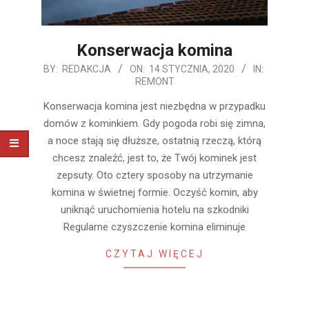
Konserwacja komina
2020-
BY:
REDAKCJA
ON:
14 STYCZNIA, 2020
IN:
REMONT
01-
14
Konserwacja komina jest niezbędna w przypadku
domów z kominkiem. Gdy pogoda robi się zimna,
a noce stają się dłuższe, ostatnią rzeczą, którą
chcesz znaleźć, jest to, że Twój kominek jest
zepsuty. Oto cztery sposoby na utrzymanie
komina w świetnej formie. Oczyść komin, aby
uniknąć uruchomienia hotelu na szkodniki
Regularne czyszczenie komina eliminuje
CZYTAJ WIĘCEJ