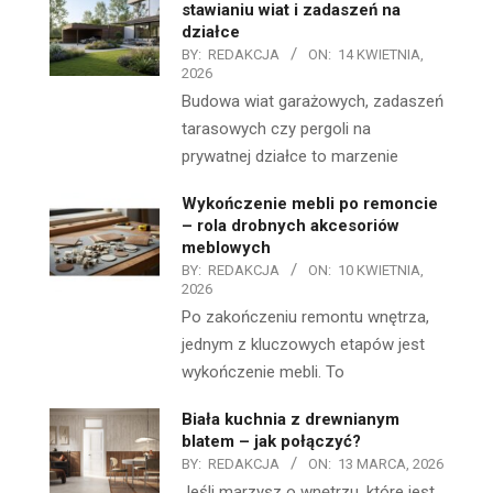
stawianiu wiat i zadaszeń na
działce
BY:
REDAKCJA
ON:
14 KWIETNIA,
2026
Budowa wiat garażowych, zadaszeń
tarasowych czy pergoli na
prywatnej działce to marzenie
Wykończenie mebli po remoncie
– rola drobnych akcesoriów
meblowych
BY:
REDAKCJA
ON:
10 KWIETNIA,
2026
Po zakończeniu remontu wnętrza,
jednym z kluczowych etapów jest
wykończenie mebli. To
Biała kuchnia z drewnianym
blatem – jak połączyć?
BY:
REDAKCJA
ON:
13 MARCA, 2026
Jeśli marzysz o wnętrzu, które jest