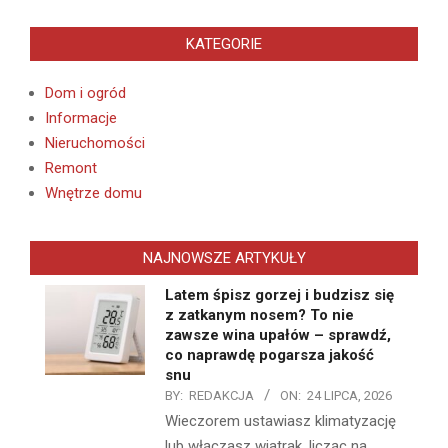
KATEGORIE
Dom i ogród
Informacje
Nieruchomości
Remont
Wnętrze domu
NAJNOWSZE ARTYKUŁY
Latem śpisz gorzej i budzisz się
z zatkanym nosem? To nie
zawsze wina upałów – sprawdź,
co naprawdę pogarsza jakość
snu
BY:
REDAKCJA
ON:
24 LIPCA, 2026
Wieczorem ustawiasz klimatyzację
lub włączasz wiatrak, licząc na