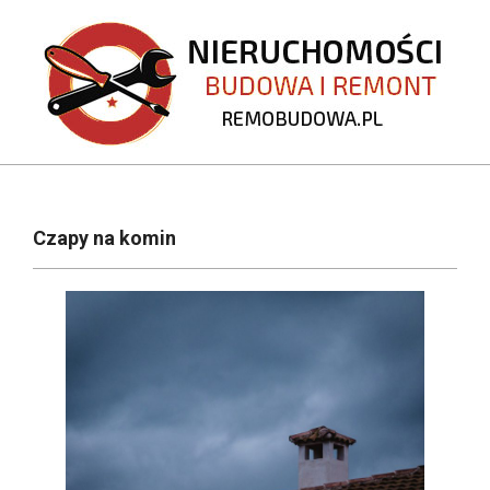
Skip
to
content
REMOBUDOWA.PL
Primary
Navigation
Czapy na komin
Menu