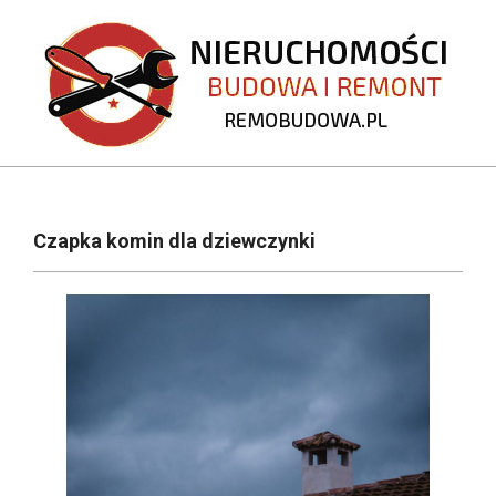
Skip
to
content
REMOBUDOWA.PL
Primary
Navigation
Czapka komin dla dziewczynki
Menu