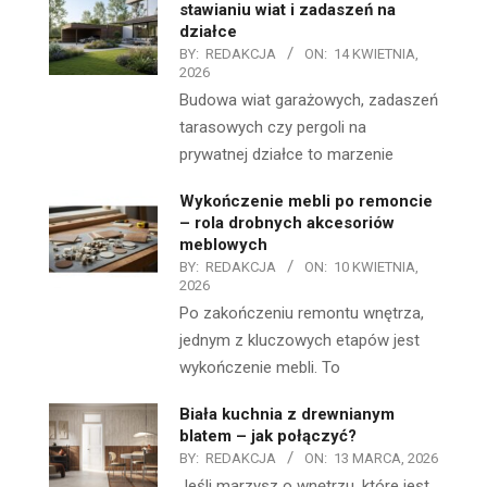
stawianiu wiat i zadaszeń na
działce
BY:
REDAKCJA
ON:
14 KWIETNIA,
2026
Budowa wiat garażowych, zadaszeń
tarasowych czy pergoli na
prywatnej działce to marzenie
Wykończenie mebli po remoncie
– rola drobnych akcesoriów
meblowych
BY:
REDAKCJA
ON:
10 KWIETNIA,
2026
Po zakończeniu remontu wnętrza,
jednym z kluczowych etapów jest
wykończenie mebli. To
Biała kuchnia z drewnianym
blatem – jak połączyć?
BY:
REDAKCJA
ON:
13 MARCA, 2026
Jeśli marzysz o wnętrzu, które jest