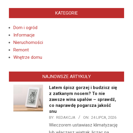
KATEGORIE
Dom i ogród
Informacje
Nieruchomości
Remont
Wnętrze domu
NAJNOWSZE ARTYKUŁY
Latem śpisz gorzej i budzisz się
z zatkanym nosem? To nie
zawsze wina upałów – sprawdź,
co naprawdę pogarsza jakość
snu
BY:
REDAKCJA
ON:
24 LIPCA, 2026
Wieczorem ustawiasz klimatyzację
lub włączasz wiatrak, licząc na