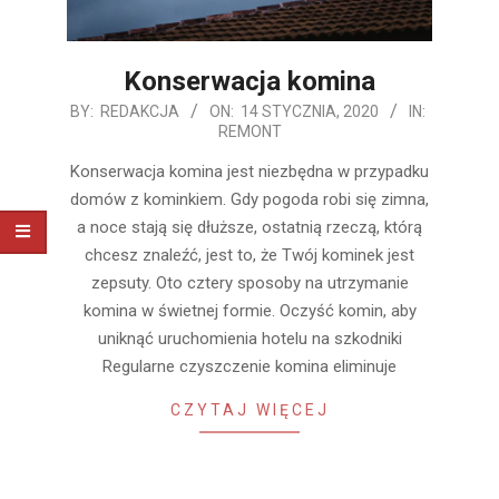
Konserwacja komina
2020-
BY:
REDAKCJA
ON:
14 STYCZNIA, 2020
IN:
REMONT
01-
14
Konserwacja komina jest niezbędna w przypadku
domów z kominkiem. Gdy pogoda robi się zimna,
a noce stają się dłuższe, ostatnią rzeczą, którą
chcesz znaleźć, jest to, że Twój kominek jest
zepsuty. Oto cztery sposoby na utrzymanie
komina w świetnej formie. Oczyść komin, aby
uniknąć uruchomienia hotelu na szkodniki
Regularne czyszczenie komina eliminuje
CZYTAJ WIĘCEJ