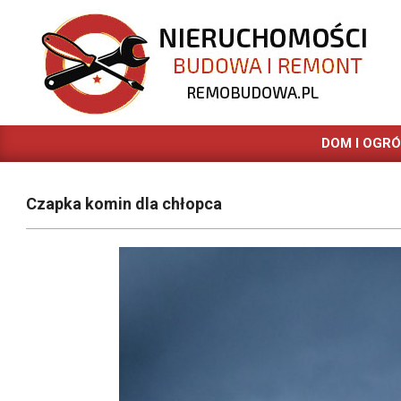
Skip
to
content
REMOBUDOWA.PL
DOM I OGR
Czapka komin dla chłopca