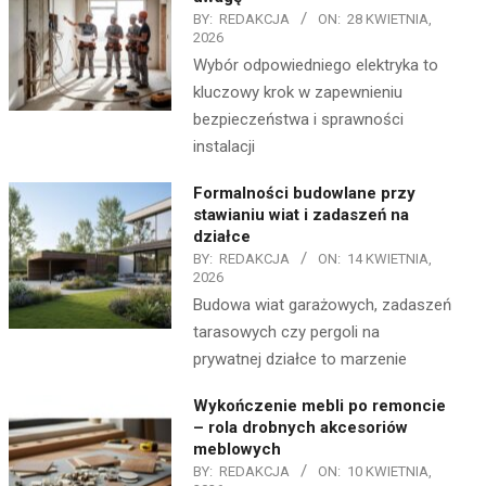
BY:
REDAKCJA
ON:
28 KWIETNIA,
2026
Wybór odpowiedniego elektryka to
kluczowy krok w zapewnieniu
bezpieczeństwa i sprawności
instalacji
Formalności budowlane przy
stawianiu wiat i zadaszeń na
działce
BY:
REDAKCJA
ON:
14 KWIETNIA,
2026
Budowa wiat garażowych, zadaszeń
tarasowych czy pergoli na
prywatnej działce to marzenie
Wykończenie mebli po remoncie
– rola drobnych akcesoriów
meblowych
BY:
REDAKCJA
ON:
10 KWIETNIA,