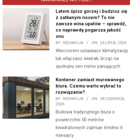
Latem śpisz gorzej i budzisz się
z zatkanym nosem? To nie
zawsze wina upałów – sprawdź,
co naprawdę pogarsza jakość
snu
BY:
REDAKCJA
ON:
24 LIPCA, 2026
Wieczorem ustawiasz klimatyzację
lub włączasz wiatrak, licząc na
spokojny sen mimo panujących
Kontener zamiast murowanego
biura. Czemu warto wybrać to
rozwiązanie?
BY:
REDAKCJA
ON:
28 CZERWCA,
2026
Budowa tradycyjnego biura o
powierzchni 50 metrów
kwadratowych zajmuje średnio 6
miesięcy