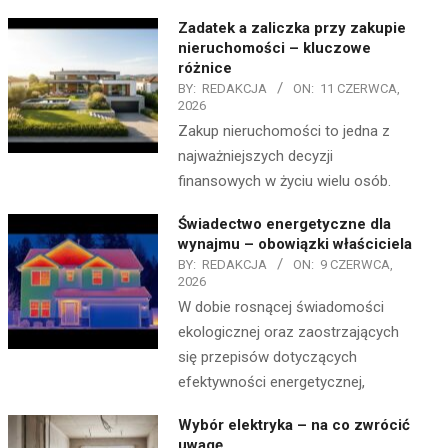
Zadatek a zaliczka przy zakupie
nieruchomości – kluczowe
różnice
BY:
REDAKCJA
ON:
11 CZERWCA,
2026
Zakup nieruchomości to jedna z
najważniejszych decyzji
finansowych w życiu wielu osób.
Świadectwo energetyczne dla
wynajmu – obowiązki właściciela
BY:
REDAKCJA
ON:
9 CZERWCA,
2026
W dobie rosnącej świadomości
ekologicznej oraz zaostrzających
się przepisów dotyczących
efektywności energetycznej,
Wybór elektryka – na co zwrócić
uwagę