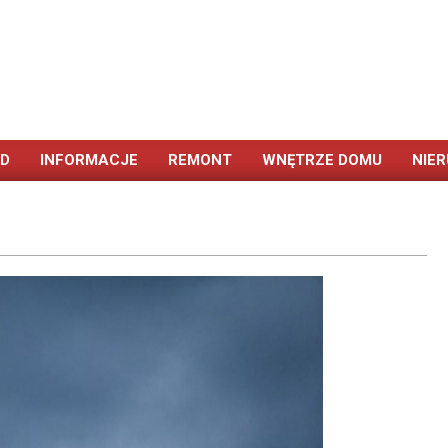
ÓD
INFORMACJE
REMONT
WNĘTRZE DOMU
NIE
Primary
Navigation
Menu