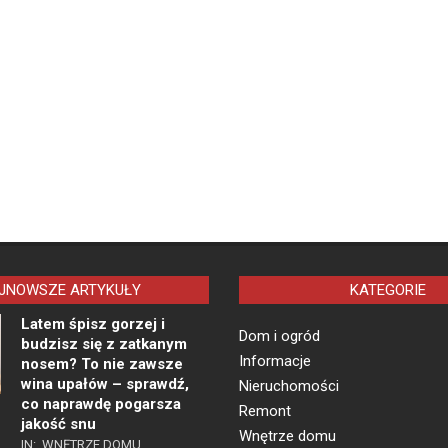
JNOWSZE ARTYKUŁY
KATEGORIE
Latem śpisz gorzej i
Dom i ogród
budzisz się z zatkanym
Informacje
nosem? To nie zawsze
wina upałów – sprawdź,
Nieruchomości
co naprawdę pogarsza
Remont
jakość snu
Wnętrze domu
IN:
WNĘTRZE DOMU