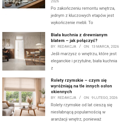
2026
Po zakończeniu remontu wnętrza,
jednym z kluczowych etapów jest
wykończenie mebli. To
Biała kuchnia z drewnianym
blatem – jak połączyć?
BY:
REDAKCJA
ON:
13 MARCA, 2026
Jeśli marzysz o wnętrzu, które jest
eleganckie i przytulne, biała kuchnia
z
Rolety rzymskie – czym się
wyróżniają na tle innych osłon
okiennych
BY:
REDAKCJA
ON:
9 LUTEGO, 2026
Rolety rzymskie od lat cieszą się
niesłabnącą popularnością w
aranżacji wnętrz, ponieważ