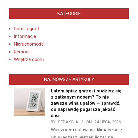
KATEGORIE
Dom i ogród
Informacje
Nieruchomości
Remont
Wnętrze domu
NAJNOWSZE ARTYKUŁY
Latem śpisz gorzej i budzisz się
z zatkanym nosem? To nie
zawsze wina upałów – sprawdź,
co naprawdę pogarsza jakość
snu
BY:
REDAKCJA
ON:
24 LIPCA, 2026
Wieczorem ustawiasz klimatyzację
lub włączasz wiatrak, licząc na