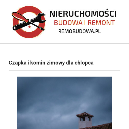
Skip
to
content
REMOBUDOWA.PL
Primary
Navigation
Czapka i komin zimowy dla chlopca
Menu