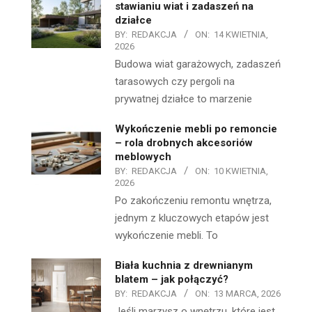
stawianiu wiat i zadaszeń na
działce
BY:
REDAKCJA
ON:
14 KWIETNIA,
2026
Budowa wiat garażowych, zadaszeń
tarasowych czy pergoli na
prywatnej działce to marzenie
Wykończenie mebli po remoncie
– rola drobnych akcesoriów
meblowych
BY:
REDAKCJA
ON:
10 KWIETNIA,
2026
Po zakończeniu remontu wnętrza,
jednym z kluczowych etapów jest
wykończenie mebli. To
Biała kuchnia z drewnianym
blatem – jak połączyć?
BY:
REDAKCJA
ON:
13 MARCA, 2026
Jeśli marzysz o wnętrzu, które jest