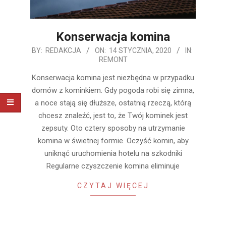
Konserwacja komina
2020-
BY:
REDAKCJA
ON:
14 STYCZNIA, 2020
IN:
REMONT
01-
14
Konserwacja komina jest niezbędna w przypadku
domów z kominkiem. Gdy pogoda robi się zimna,
a noce stają się dłuższe, ostatnią rzeczą, którą
chcesz znaleźć, jest to, że Twój kominek jest
zepsuty. Oto cztery sposoby na utrzymanie
komina w świetnej formie. Oczyść komin, aby
uniknąć uruchomienia hotelu na szkodniki
Regularne czyszczenie komina eliminuje
CZYTAJ WIĘCEJ