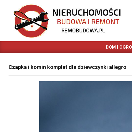
Skip
to
content
REMOBUDOWA.PL
DOM I OGR
Czapka i komin komplet dla dziewczynki allegro