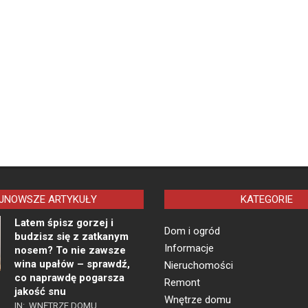
JNOWSZE ARTYKUŁY
KATEGORIE
Latem śpisz gorzej i
Dom i ogród
budzisz się z zatkanym
Informacje
nosem? To nie zawsze
wina upałów – sprawdź,
Nieruchomości
co naprawdę pogarsza
Remont
jakość snu
Wnętrze domu
IN:
WNĘTRZE DOMU