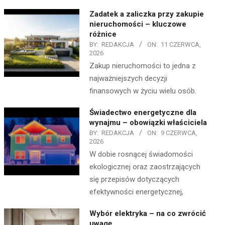
Zadatek a zaliczka przy zakupie
nieruchomości – kluczowe
różnice
BY:
REDAKCJA
ON:
11 CZERWCA,
2026
Zakup nieruchomości to jedna z
najważniejszych decyzji
finansowych w życiu wielu osób.
Świadectwo energetyczne dla
wynajmu – obowiązki właściciela
BY:
REDAKCJA
ON:
9 CZERWCA,
2026
W dobie rosnącej świadomości
ekologicznej oraz zaostrzających
się przepisów dotyczących
efektywności energetycznej,
Wybór elektryka – na co zwrócić
uwagę