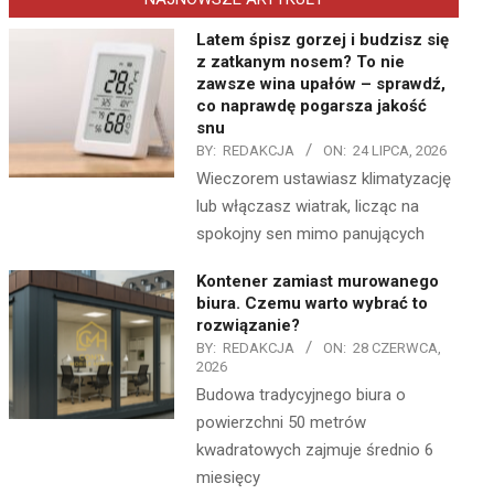
Latem śpisz gorzej i budzisz się
z zatkanym nosem? To nie
zawsze wina upałów – sprawdź,
co naprawdę pogarsza jakość
snu
BY:
REDAKCJA
ON:
24 LIPCA, 2026
Wieczorem ustawiasz klimatyzację
lub włączasz wiatrak, licząc na
spokojny sen mimo panujących
Kontener zamiast murowanego
biura. Czemu warto wybrać to
rozwiązanie?
BY:
REDAKCJA
ON:
28 CZERWCA,
2026
Budowa tradycyjnego biura o
powierzchni 50 metrów
kwadratowych zajmuje średnio 6
miesięcy