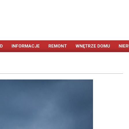
ÓD
INFORMACJE
REMONT
WNĘTRZE DOMU
NIE
Primary
Navigation
Menu