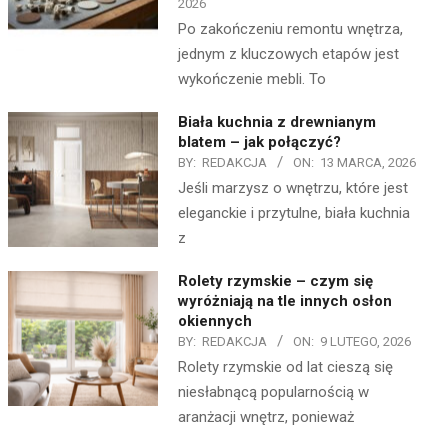
2026
Po zakończeniu remontu wnętrza,
jednym z kluczowych etapów jest
wykończenie mebli. To
Biała kuchnia z drewnianym
blatem – jak połączyć?
BY:
REDAKCJA
ON:
13 MARCA, 2026
Jeśli marzysz o wnętrzu, które jest
eleganckie i przytulne, biała kuchnia
z
Rolety rzymskie – czym się
wyróżniają na tle innych osłon
okiennych
BY:
REDAKCJA
ON:
9 LUTEGO, 2026
Rolety rzymskie od lat cieszą się
niesłabnącą popularnością w
aranżacji wnętrz, ponieważ