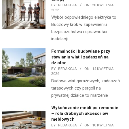
BY:
REDAKCJA
ON:
28 KWIETNIA,
2026
Wybór odpowiedniego elektryka to
kluczowy krok w zapewnieniu
bezpieczeństwa i sprawności
instalacji
Formalności budowlane przy
stawianiu wiat i zadaszeń na
działce
BY:
REDAKCJA
ON:
14 KWIETNIA,
2026
Budowa wiat garażowych, zadaszeń
tarasowych czy pergoli na
prywatnej działce to marzenie
Wykończenie mebli po remoncie
– rola drobnych akcesoriów
meblowych
BY:
REDAKCJA
ON:
10 KWIETNIA,