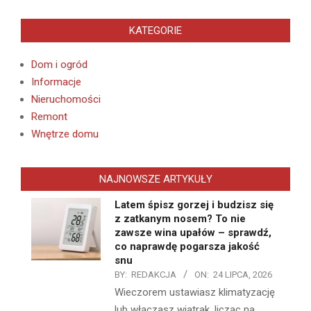
KATEGORIE
Dom i ogród
Informacje
Nieruchomości
Remont
Wnętrze domu
NAJNOWSZE ARTYKUŁY
Latem śpisz gorzej i budzisz się
z zatkanym nosem? To nie
zawsze wina upałów – sprawdź,
co naprawdę pogarsza jakość
snu
BY:
REDAKCJA
ON:
24 LIPCA, 2026
Wieczorem ustawiasz klimatyzację
lub włączasz wiatrak, licząc na