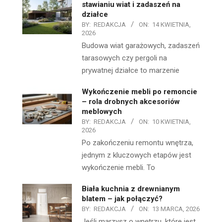
stawianiu wiat i zadaszeń na
działce
BY:
REDAKCJA
ON:
14 KWIETNIA,
2026
Budowa wiat garażowych, zadaszeń
tarasowych czy pergoli na
prywatnej działce to marzenie
Wykończenie mebli po remoncie
– rola drobnych akcesoriów
meblowych
BY:
REDAKCJA
ON:
10 KWIETNIA,
2026
Po zakończeniu remontu wnętrza,
jednym z kluczowych etapów jest
wykończenie mebli. To
Biała kuchnia z drewnianym
blatem – jak połączyć?
BY:
REDAKCJA
ON:
13 MARCA, 2026
Jeśli marzysz o wnętrzu, które jest