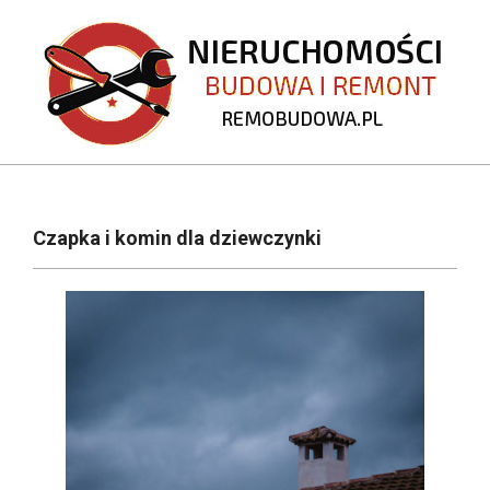
Skip
to
content
REMOBUDOWA.PL
Primary
Navigation
Czapka i komin dla dziewczynki
Menu