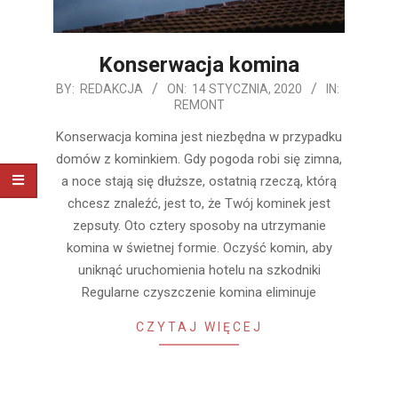
Konserwacja komina
2020-
BY:
REDAKCJA
ON:
14 STYCZNIA, 2020
IN:
REMONT
01-
14
Konserwacja komina jest niezbędna w przypadku
domów z kominkiem. Gdy pogoda robi się zimna,
a noce stają się dłuższe, ostatnią rzeczą, którą
chcesz znaleźć, jest to, że Twój kominek jest
zepsuty. Oto cztery sposoby na utrzymanie
komina w świetnej formie. Oczyść komin, aby
uniknąć uruchomienia hotelu na szkodniki
Regularne czyszczenie komina eliminuje
CZYTAJ WIĘCEJ