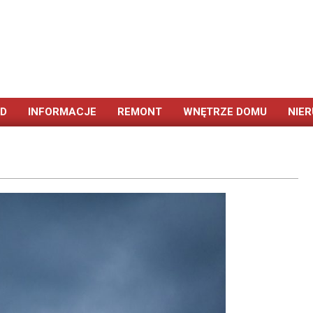
ÓD
INFORMACJE
REMONT
WNĘTRZE DOMU
NIE
Primary
Navigation
Menu