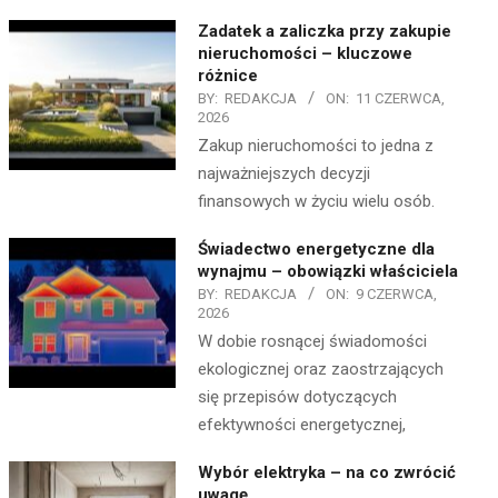
Zadatek a zaliczka przy zakupie
nieruchomości – kluczowe
różnice
BY:
REDAKCJA
ON:
11 CZERWCA,
2026
Zakup nieruchomości to jedna z
najważniejszych decyzji
finansowych w życiu wielu osób.
Świadectwo energetyczne dla
wynajmu – obowiązki właściciela
BY:
REDAKCJA
ON:
9 CZERWCA,
2026
W dobie rosnącej świadomości
ekologicznej oraz zaostrzających
się przepisów dotyczących
efektywności energetycznej,
Wybór elektryka – na co zwrócić
uwagę