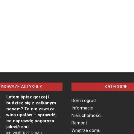
JNOWSZE ARTYKUŁY
KATEGORIE
Latem śpisz gorzej i
Dom i ogród
budzisz się z zatkanym
Informacje
nosem? To nie zawsze
wina upałów – sprawdź,
Nieruchomości
co naprawdę pogarsza
Remont
jakość snu
Wnętrze domu
IN:
WNĘTRZE DOMU