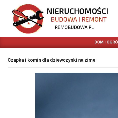
Skip
to
content
REMOBUDOWA.PL
DOM I OGR
Czapka i komin dla dziewczynki na zime