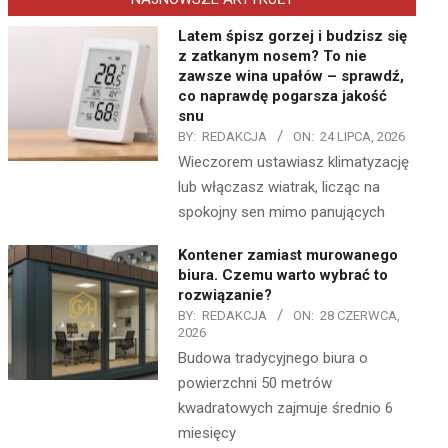
Latem śpisz gorzej i budzisz się
z zatkanym nosem? To nie
zawsze wina upałów – sprawdź,
co naprawdę pogarsza jakość
snu
BY:
REDAKCJA
ON:
24 LIPCA, 2026
Wieczorem ustawiasz klimatyzację
lub włączasz wiatrak, licząc na
spokojny sen mimo panujących
Kontener zamiast murowanego
biura. Czemu warto wybrać to
rozwiązanie?
BY:
REDAKCJA
ON:
28 CZERWCA,
2026
Budowa tradycyjnego biura o
powierzchni 50 metrów
kwadratowych zajmuje średnio 6
miesięcy