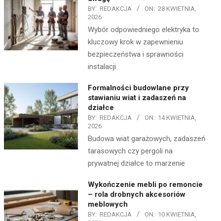
BY:
REDAKCJA
ON:
28 KWIETNIA,
2026
Wybór odpowiedniego elektryka to
kluczowy krok w zapewnieniu
bezpieczeństwa i sprawności
instalacji
Formalności budowlane przy
stawianiu wiat i zadaszeń na
działce
BY:
REDAKCJA
ON:
14 KWIETNIA,
2026
Budowa wiat garażowych, zadaszeń
tarasowych czy pergoli na
prywatnej działce to marzenie
Wykończenie mebli po remoncie
– rola drobnych akcesoriów
meblowych
BY:
REDAKCJA
ON:
10 KWIETNIA,