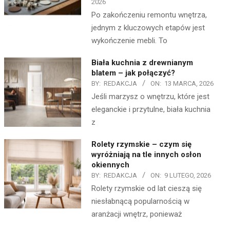
2026
Po zakończeniu remontu wnętrza,
jednym z kluczowych etapów jest
wykończenie mebli. To
Biała kuchnia z drewnianym
blatem – jak połączyć?
BY:
REDAKCJA
ON:
13 MARCA, 2026
Jeśli marzysz o wnętrzu, które jest
eleganckie i przytulne, biała kuchnia
z
Rolety rzymskie – czym się
wyróżniają na tle innych osłon
okiennych
BY:
REDAKCJA
ON:
9 LUTEGO, 2026
Rolety rzymskie od lat cieszą się
niesłabnącą popularnością w
aranżacji wnętrz, ponieważ