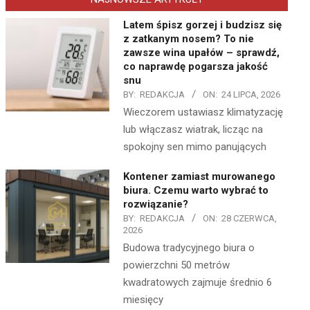
Latem śpisz gorzej i budzisz się
z zatkanym nosem? To nie
zawsze wina upałów – sprawdź,
co naprawdę pogarsza jakość
snu
BY:
REDAKCJA
ON:
24 LIPCA, 2026
Wieczorem ustawiasz klimatyzację
lub włączasz wiatrak, licząc na
spokojny sen mimo panujących
Kontener zamiast murowanego
biura. Czemu warto wybrać to
rozwiązanie?
BY:
REDAKCJA
ON:
28 CZERWCA,
2026
Budowa tradycyjnego biura o
powierzchni 50 metrów
kwadratowych zajmuje średnio 6
miesięcy