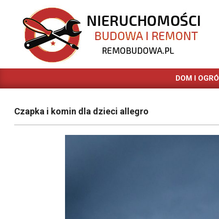
Skip
to
content
REMOBUDOWA.PL
DOM I OGR
Czapka i komin dla dzieci allegro