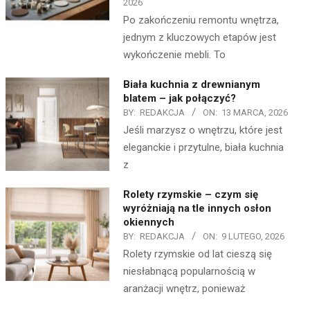
2026
Po zakończeniu remontu wnętrza,
jednym z kluczowych etapów jest
wykończenie mebli. To
Biała kuchnia z drewnianym
blatem – jak połączyć?
BY:
REDAKCJA
ON:
13 MARCA, 2026
Jeśli marzysz o wnętrzu, które jest
eleganckie i przytulne, biała kuchnia
z
Rolety rzymskie – czym się
wyróżniają na tle innych osłon
okiennych
BY:
REDAKCJA
ON:
9 LUTEGO, 2026
Rolety rzymskie od lat cieszą się
niesłabnącą popularnością w
aranżacji wnętrz, ponieważ