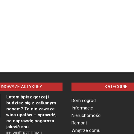
JNOWSZE ARTYKUŁY
KATEGORIE
Latem śpisz gorzej i
Dom i ogród
budzisz się z zatkanym
Informacje
nosem? To nie zawsze
wina upałów – sprawdź,
Nieruchomości
co naprawdę pogarsza
Remont
jakość snu
Wnętrze domu
IN:
WNĘTRZE DOMU