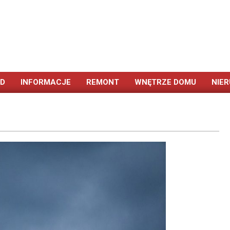
ÓD
INFORMACJE
REMONT
WNĘTRZE DOMU
NIE
Primary
Navigation
Menu