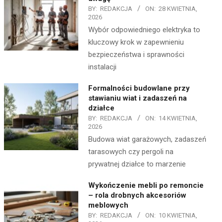
BY:
REDAKCJA
ON:
28 KWIETNIA,
2026
Wybór odpowiedniego elektryka to
kluczowy krok w zapewnieniu
bezpieczeństwa i sprawności
instalacji
Formalności budowlane przy
stawianiu wiat i zadaszeń na
działce
BY:
REDAKCJA
ON:
14 KWIETNIA,
2026
Budowa wiat garażowych, zadaszeń
tarasowych czy pergoli na
prywatnej działce to marzenie
Wykończenie mebli po remoncie
– rola drobnych akcesoriów
meblowych
BY:
REDAKCJA
ON:
10 KWIETNIA,