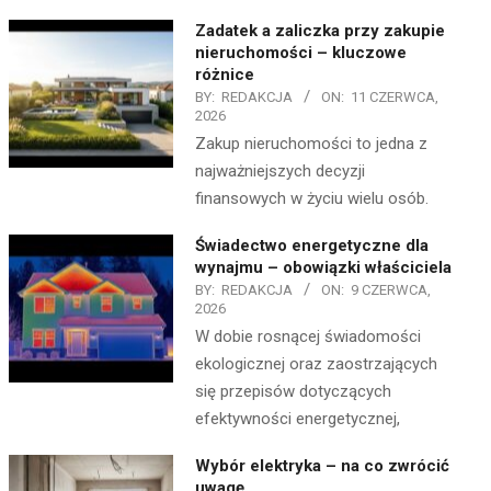
Zadatek a zaliczka przy zakupie
nieruchomości – kluczowe
różnice
BY:
REDAKCJA
ON:
11 CZERWCA,
2026
Zakup nieruchomości to jedna z
najważniejszych decyzji
finansowych w życiu wielu osób.
Świadectwo energetyczne dla
wynajmu – obowiązki właściciela
BY:
REDAKCJA
ON:
9 CZERWCA,
2026
W dobie rosnącej świadomości
ekologicznej oraz zaostrzających
się przepisów dotyczących
efektywności energetycznej,
Wybór elektryka – na co zwrócić
uwagę