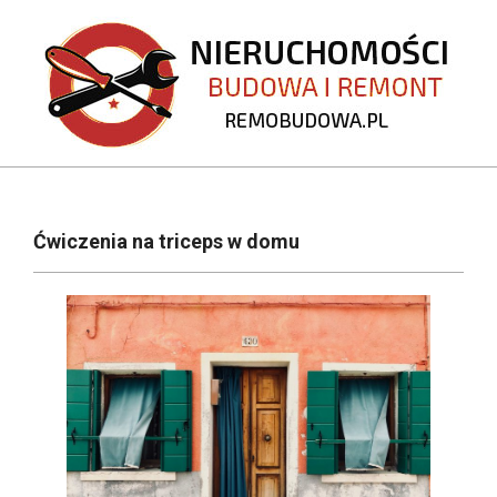
Skip
to
content
REMOBUDOWA.PL
Primary
Navigation
Ćwiczenia na triceps w domu
Menu