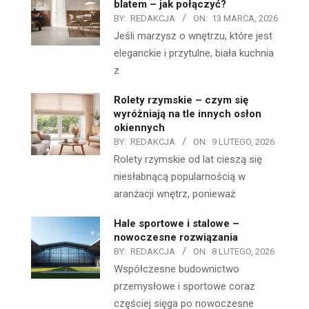
blatem – jak połączyć?
BY:
REDAKCJA
ON:
13 MARCA, 2026
Jeśli marzysz o wnętrzu, które jest
eleganckie i przytulne, biała kuchnia
z
Rolety rzymskie – czym się
wyróżniają na tle innych osłon
okiennych
BY:
REDAKCJA
ON:
9 LUTEGO, 2026
Rolety rzymskie od lat cieszą się
niesłabnącą popularnością w
aranżacji wnętrz, ponieważ
Hale sportowe i stalowe –
nowoczesne rozwiązania
BY:
REDAKCJA
ON:
8 LUTEGO, 2026
Współczesne budownictwo
przemysłowe i sportowe coraz
częściej sięga po nowoczesne