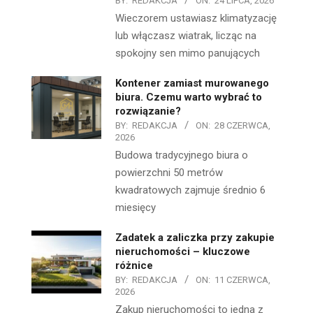
BY:
REDAKCJA
ON:
24 LIPCA, 2026
Wieczorem ustawiasz klimatyzację
lub włączasz wiatrak, licząc na
spokojny sen mimo panujących
Kontener zamiast murowanego
biura. Czemu warto wybrać to
rozwiązanie?
BY:
REDAKCJA
ON:
28 CZERWCA,
2026
Budowa tradycyjnego biura o
powierzchni 50 metrów
kwadratowych zajmuje średnio 6
miesięcy
Zadatek a zaliczka przy zakupie
nieruchomości – kluczowe
różnice
BY:
REDAKCJA
ON:
11 CZERWCA,
2026
Zakup nieruchomości to jedna z