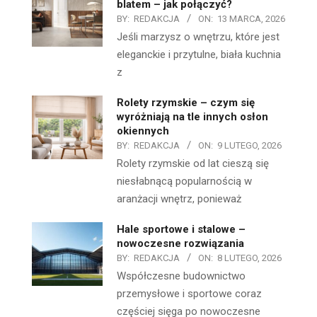
blatem – jak połączyć?
BY:
REDAKCJA
ON:
13 MARCA, 2026
Jeśli marzysz o wnętrzu, które jest
eleganckie i przytulne, biała kuchnia
z
Rolety rzymskie – czym się
wyróżniają na tle innych osłon
okiennych
BY:
REDAKCJA
ON:
9 LUTEGO, 2026
Rolety rzymskie od lat cieszą się
niesłabnącą popularnością w
aranżacji wnętrz, ponieważ
Hale sportowe i stalowe –
nowoczesne rozwiązania
BY:
REDAKCJA
ON:
8 LUTEGO, 2026
Współczesne budownictwo
przemysłowe i sportowe coraz
częściej sięga po nowoczesne