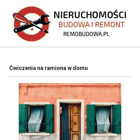
Skip
to
content
REMOBUDOWA.PL
Primary
Navigation
Ćwiczenia na ramiona w domu
Menu