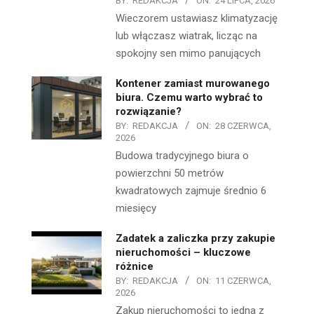
BY:
REDAKCJA
ON:
24 LIPCA, 2026
Wieczorem ustawiasz klimatyzację
lub włączasz wiatrak, licząc na
spokojny sen mimo panujących
Kontener zamiast murowanego
biura. Czemu warto wybrać to
rozwiązanie?
BY:
REDAKCJA
ON:
28 CZERWCA,
2026
Budowa tradycyjnego biura o
powierzchni 50 metrów
kwadratowych zajmuje średnio 6
miesięcy
Zadatek a zaliczka przy zakupie
nieruchomości – kluczowe
różnice
BY:
REDAKCJA
ON:
11 CZERWCA,
2026
Zakup nieruchomości to jedna z