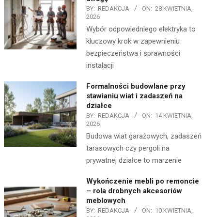
BY:
REDAKCJA
ON:
28 KWIETNIA,
2026
Wybór odpowiedniego elektryka to
kluczowy krok w zapewnieniu
bezpieczeństwa i sprawności
instalacji
Formalności budowlane przy
stawianiu wiat i zadaszeń na
działce
BY:
REDAKCJA
ON:
14 KWIETNIA,
2026
Budowa wiat garażowych, zadaszeń
tarasowych czy pergoli na
prywatnej działce to marzenie
Wykończenie mebli po remoncie
– rola drobnych akcesoriów
meblowych
BY:
REDAKCJA
ON:
10 KWIETNIA,