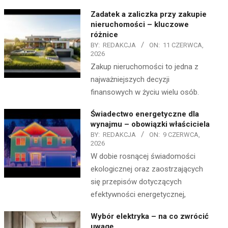
Zadatek a zaliczka przy zakupie
nieruchomości – kluczowe
różnice
BY:
REDAKCJA
ON:
11 CZERWCA,
2026
Zakup nieruchomości to jedna z
najważniejszych decyzji
finansowych w życiu wielu osób.
Świadectwo energetyczne dla
wynajmu – obowiązki właściciela
BY:
REDAKCJA
ON:
9 CZERWCA,
2026
W dobie rosnącej świadomości
ekologicznej oraz zaostrzających
się przepisów dotyczących
efektywności energetycznej,
Wybór elektryka – na co zwrócić
uwagę