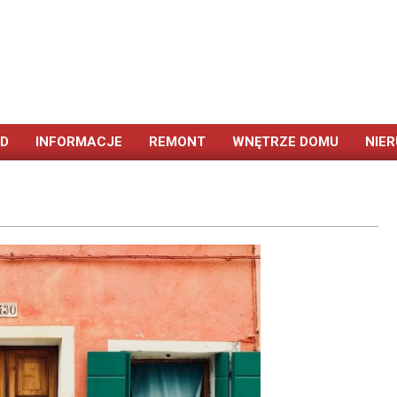
ÓD
INFORMACJE
REMONT
WNĘTRZE DOMU
NIE
Primary
Navigation
Menu