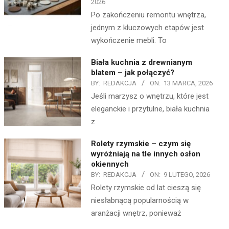
2026
Po zakończeniu remontu wnętrza,
jednym z kluczowych etapów jest
wykończenie mebli. To
Biała kuchnia z drewnianym
blatem – jak połączyć?
BY:
REDAKCJA
ON:
13 MARCA, 2026
Jeśli marzysz o wnętrzu, które jest
eleganckie i przytulne, biała kuchnia
z
Rolety rzymskie – czym się
wyróżniają na tle innych osłon
okiennych
BY:
REDAKCJA
ON:
9 LUTEGO, 2026
Rolety rzymskie od lat cieszą się
niesłabnącą popularnością w
aranżacji wnętrz, ponieważ