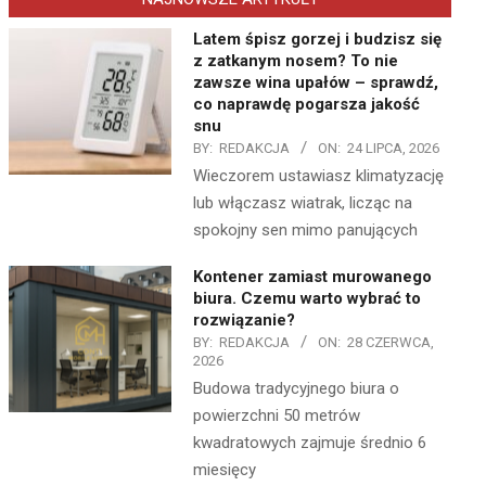
Latem śpisz gorzej i budzisz się
z zatkanym nosem? To nie
zawsze wina upałów – sprawdź,
co naprawdę pogarsza jakość
snu
BY:
REDAKCJA
ON:
24 LIPCA, 2026
Wieczorem ustawiasz klimatyzację
lub włączasz wiatrak, licząc na
spokojny sen mimo panujących
Kontener zamiast murowanego
biura. Czemu warto wybrać to
rozwiązanie?
BY:
REDAKCJA
ON:
28 CZERWCA,
2026
Budowa tradycyjnego biura o
powierzchni 50 metrów
kwadratowych zajmuje średnio 6
miesięcy