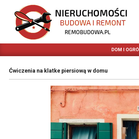
Skip
to
content
REMOBUDOWA.PL
DOM I OGR
Ćwiczenia na klatke piersiową w domu