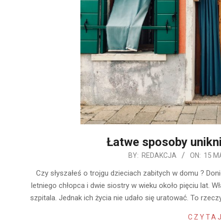
Łatwe sposoby unikn
2019-
BY:
REDAKCJA
ON:
15 M
05-
Czy słyszałeś o trojgu dzieciach zabitych w domu ? Doni
15
letniego chłopca i dwie siostry w wieku około pięciu lat. 
szpitala. Jednak ich życia nie udało się uratować. To rz
CZYTAJ