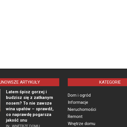
JNOWSZE ARTYKUŁY
KATEGORIE
Latem śpisz gorzej i
Dom i ogród
budzisz się z zatkanym
Informacje
nosem? To nie zawsze
wina upałów – sprawdź,
Nieruchomości
co naprawdę pogarsza
Remont
jakość snu
Wnętrze domu
IN:
WNĘTRZE DOMU