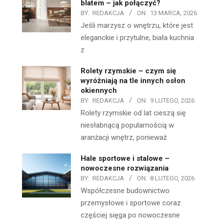
blatem – jak połączyć?
BY:
REDAKCJA
ON:
13 MARCA, 2026
Jeśli marzysz o wnętrzu, które jest
eleganckie i przytulne, biała kuchnia
z
Rolety rzymskie – czym się
wyróżniają na tle innych osłon
okiennych
BY:
REDAKCJA
ON:
9 LUTEGO, 2026
Rolety rzymskie od lat cieszą się
niesłabnącą popularnością w
aranżacji wnętrz, ponieważ
Hale sportowe i stalowe –
nowoczesne rozwiązania
BY:
REDAKCJA
ON:
8 LUTEGO, 2026
Współczesne budownictwo
przemysłowe i sportowe coraz
częściej sięga po nowoczesne