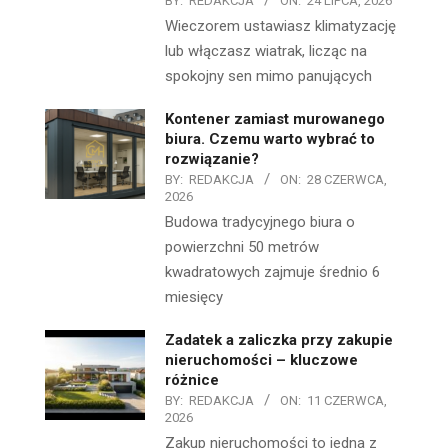
BY:
REDAKCJA
ON:
24 LIPCA, 2026
Wieczorem ustawiasz klimatyzację
lub włączasz wiatrak, licząc na
spokojny sen mimo panujących
Kontener zamiast murowanego
biura. Czemu warto wybrać to
rozwiązanie?
BY:
REDAKCJA
ON:
28 CZERWCA,
2026
Budowa tradycyjnego biura o
powierzchni 50 metrów
kwadratowych zajmuje średnio 6
miesięcy
Zadatek a zaliczka przy zakupie
nieruchomości – kluczowe
różnice
BY:
REDAKCJA
ON:
11 CZERWCA,
2026
Zakup nieruchomości to jedna z