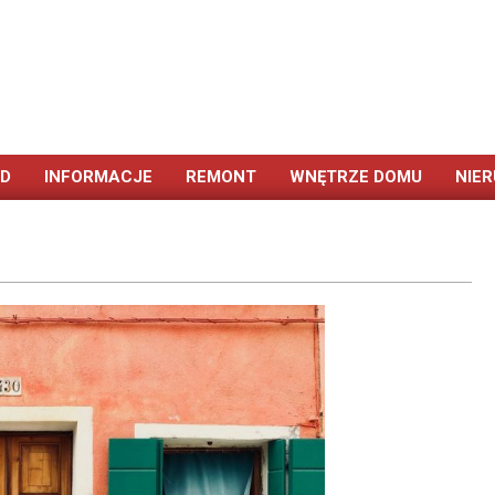
ÓD
INFORMACJE
REMONT
WNĘTRZE DOMU
NIE
Primary
Navigation
Menu