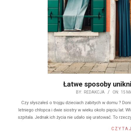
Łatwe sposoby unikn
2019-
BY:
REDAKCJA
ON:
15 M
05-
Czy słyszałeś o trojgu dzieciach zabitych w domu ? Doni
15
letniego chłopca i dwie siostry w wieku około pięciu lat. 
szpitala. Jednak ich życia nie udało się uratować. To rz
CZYTAJ