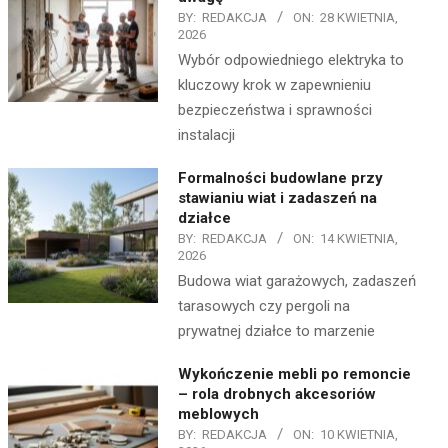
BY:
REDAKCJA
ON:
28 KWIETNIA,
2026
Wybór odpowiedniego elektryka to
kluczowy krok w zapewnieniu
bezpieczeństwa i sprawności
instalacji
Formalności budowlane przy
stawianiu wiat i zadaszeń na
działce
BY:
REDAKCJA
ON:
14 KWIETNIA,
2026
Budowa wiat garażowych, zadaszeń
tarasowych czy pergoli na
prywatnej działce to marzenie
Wykończenie mebli po remoncie
– rola drobnych akcesoriów
meblowych
BY:
REDAKCJA
ON:
10 KWIETNIA,