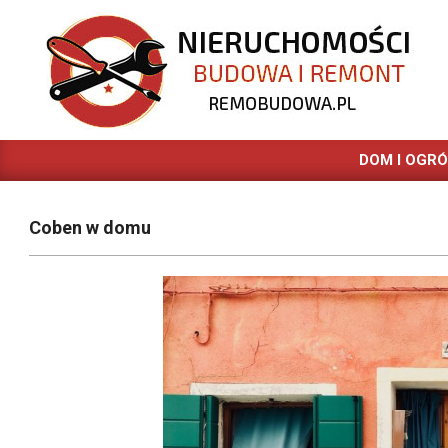
Skip
to
content
REMOBUDOWA.PL
DOM I OGR
Coben w domu