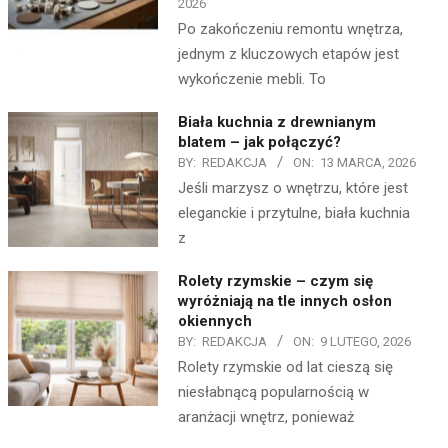
2026
Po zakończeniu remontu wnętrza,
jednym z kluczowych etapów jest
wykończenie mebli. To
Biała kuchnia z drewnianym
blatem – jak połączyć?
BY:
REDAKCJA
ON:
13 MARCA, 2026
Jeśli marzysz o wnętrzu, które jest
eleganckie i przytulne, biała kuchnia
z
Rolety rzymskie – czym się
wyróżniają na tle innych osłon
okiennych
BY:
REDAKCJA
ON:
9 LUTEGO, 2026
Rolety rzymskie od lat cieszą się
niesłabnącą popularnością w
aranżacji wnętrz, ponieważ