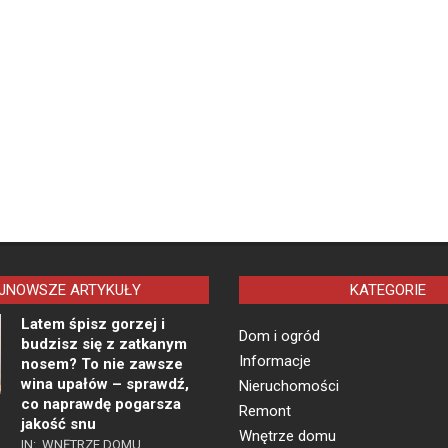
JNOWSZE ARTYKUŁY
KATEGORIE
Latem śpisz gorzej i
Dom i ogród
budzisz się z zatkanym
Informacje
nosem? To nie zawsze
wina upałów – sprawdź,
Nieruchomości
co naprawdę pogarsza
Remont
jakość snu
Wnętrze domu
IN:
WNĘTRZE DOMU