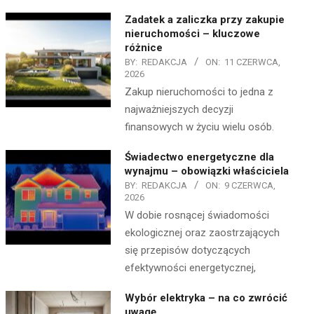
Zadatek a zaliczka przy zakupie
nieruchomości – kluczowe
różnice
BY:
REDAKCJA
ON:
11 CZERWCA,
2026
Zakup nieruchomości to jedna z
najważniejszych decyzji
finansowych w życiu wielu osób.
Świadectwo energetyczne dla
wynajmu – obowiązki właściciela
BY:
REDAKCJA
ON:
9 CZERWCA,
2026
W dobie rosnącej świadomości
ekologicznej oraz zaostrzających
się przepisów dotyczących
efektywności energetycznej,
Wybór elektryka – na co zwrócić
uwagę