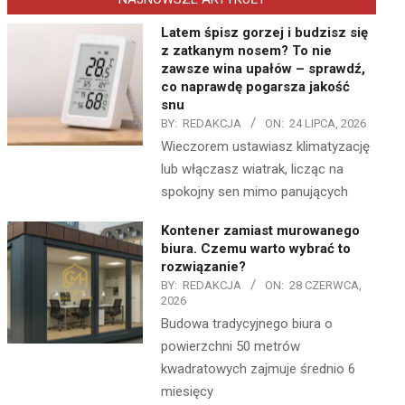
Latem śpisz gorzej i budzisz się
z zatkanym nosem? To nie
zawsze wina upałów – sprawdź,
co naprawdę pogarsza jakość
snu
BY:
REDAKCJA
ON:
24 LIPCA, 2026
Wieczorem ustawiasz klimatyzację
lub włączasz wiatrak, licząc na
spokojny sen mimo panujących
Kontener zamiast murowanego
biura. Czemu warto wybrać to
rozwiązanie?
BY:
REDAKCJA
ON:
28 CZERWCA,
2026
Budowa tradycyjnego biura o
powierzchni 50 metrów
kwadratowych zajmuje średnio 6
miesięcy