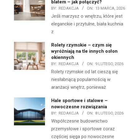
blatem – jak połączyć?
BY:
REDAKCJA
ON:
13 MARCA, 2026
Jeśli marzysz o wnętrzu, które jest
eleganckie i przytulne, biała kuchnia
z
Rolety rzymskie – czym się
wyróżniają na tle innych osłon
okiennych
BY:
REDAKCJA
ON:
9 LUTEGO, 2026
Rolety rzymskie od lat cieszą się
niesłabnącą popularnością w
aranżacji wnętrz, ponieważ
Hale sportowe i stalowe –
nowoczesne rozwiązania
BY:
REDAKCJA
ON:
8 LUTEGO, 2026
Współczesne budownictwo
przemysłowe i sportowe coraz
częściej sięga po nowoczesne