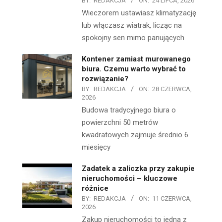
BY:
REDAKCJA
ON:
24 LIPCA, 2026
Wieczorem ustawiasz klimatyzację
lub włączasz wiatrak, licząc na
spokojny sen mimo panujących
Kontener zamiast murowanego
biura. Czemu warto wybrać to
rozwiązanie?
BY:
REDAKCJA
ON:
28 CZERWCA,
2026
Budowa tradycyjnego biura o
powierzchni 50 metrów
kwadratowych zajmuje średnio 6
miesięcy
Zadatek a zaliczka przy zakupie
nieruchomości – kluczowe
różnice
BY:
REDAKCJA
ON:
11 CZERWCA,
2026
Zakup nieruchomości to jedna z