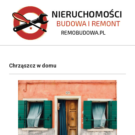
Skip
to
content
REMOBUDOWA.PL
Primary
Navigation
Chrząszcz w domu
Menu