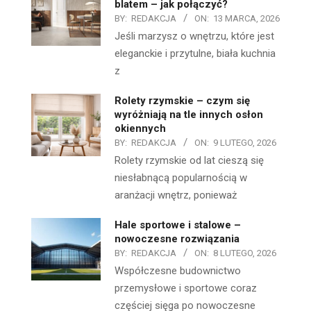
blatem – jak połączyć?
BY:
REDAKCJA
ON:
13 MARCA, 2026
Jeśli marzysz o wnętrzu, które jest
eleganckie i przytulne, biała kuchnia
z
Rolety rzymskie – czym się
wyróżniają na tle innych osłon
okiennych
BY:
REDAKCJA
ON:
9 LUTEGO, 2026
Rolety rzymskie od lat cieszą się
niesłabnącą popularnością w
aranżacji wnętrz, ponieważ
Hale sportowe i stalowe –
nowoczesne rozwiązania
BY:
REDAKCJA
ON:
8 LUTEGO, 2026
Współczesne budownictwo
przemysłowe i sportowe coraz
częściej sięga po nowoczesne