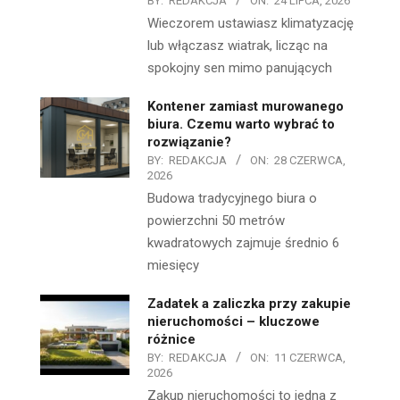
BY:
REDAKCJA
ON:
24 LIPCA, 2026
Wieczorem ustawiasz klimatyzację
lub włączasz wiatrak, licząc na
spokojny sen mimo panujących
Kontener zamiast murowanego
biura. Czemu warto wybrać to
rozwiązanie?
BY:
REDAKCJA
ON:
28 CZERWCA,
2026
Budowa tradycyjnego biura o
powierzchni 50 metrów
kwadratowych zajmuje średnio 6
miesięcy
Zadatek a zaliczka przy zakupie
nieruchomości – kluczowe
różnice
BY:
REDAKCJA
ON:
11 CZERWCA,
2026
Zakup nieruchomości to jedna z