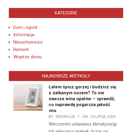
KATEGORIE
Dom i ogród
Informacje
Nieruchomości
Remont
Wnętrze domu
NAJNOWSZE ARTYKUŁY
Latem śpisz gorzej i budzisz się
z zatkanym nosem? To nie
zawsze wina upałów – sprawdź,
co naprawdę pogarsza jakość
snu
BY:
REDAKCJA
ON:
24 LIPCA, 2026
Wieczorem ustawiasz klimatyzację
lub włączasz wiatrak, licząc na