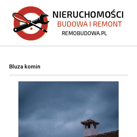
Skip
to
content
REMOBUDOWA.PL
Primary
Navigation
Bluza komin
Menu