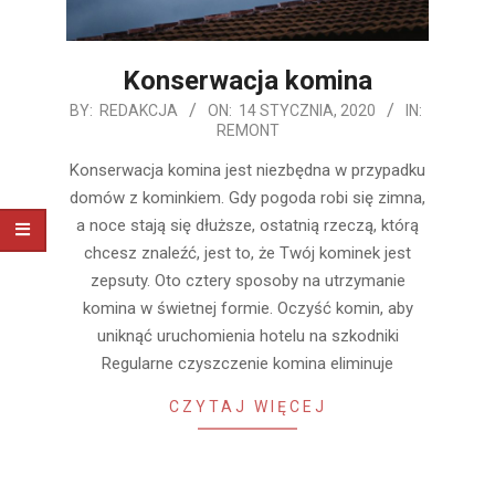
Konserwacja komina
2020-
BY:
REDAKCJA
ON:
14 STYCZNIA, 2020
IN:
REMONT
01-
14
Konserwacja komina jest niezbędna w przypadku
domów z kominkiem. Gdy pogoda robi się zimna,
a noce stają się dłuższe, ostatnią rzeczą, którą
chcesz znaleźć, jest to, że Twój kominek jest
zepsuty. Oto cztery sposoby na utrzymanie
komina w świetnej formie. Oczyść komin, aby
uniknąć uruchomienia hotelu na szkodniki
Regularne czyszczenie komina eliminuje
CZYTAJ WIĘCEJ