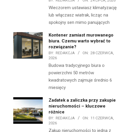
BY:
REDAKCJA
ON:
24 LIPCA, 2026
Wieczorem ustawiasz klimatyzację
lub włączasz wiatrak, licząc na
spokojny sen mimo panujących
Kontener zamiast murowanego
biura. Czemu warto wybrać to
rozwiązanie?
BY:
REDAKCJA
ON:
28 CZERWCA,
2026
Budowa tradycyjnego biura o
powierzchni 50 metrów
kwadratowych zajmuje średnio 6
miesięcy
Zadatek a zaliczka przy zakupie
nieruchomości – kluczowe
różnice
BY:
REDAKCJA
ON:
11 CZERWCA,
2026
Zakup nieruchomości to jedna z