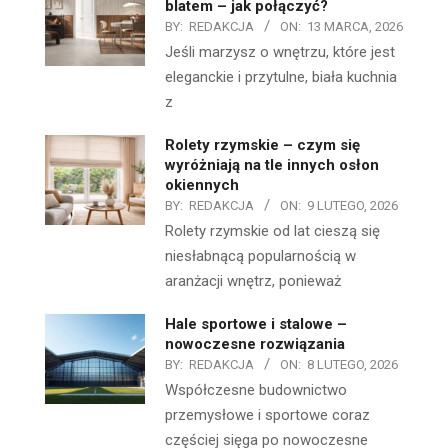
blatem – jak połączyć?
BY:
REDAKCJA
ON:
13 MARCA, 2026
Jeśli marzysz o wnętrzu, które jest
eleganckie i przytulne, biała kuchnia
z
Rolety rzymskie – czym się
wyróżniają na tle innych osłon
okiennych
BY:
REDAKCJA
ON:
9 LUTEGO, 2026
Rolety rzymskie od lat cieszą się
niesłabnącą popularnością w
aranżacji wnętrz, ponieważ
Hale sportowe i stalowe –
nowoczesne rozwiązania
BY:
REDAKCJA
ON:
8 LUTEGO, 2026
Współczesne budownictwo
przemysłowe i sportowe coraz
częściej sięga po nowoczesne