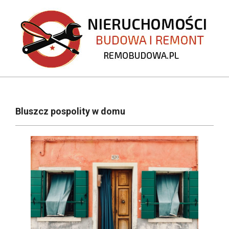
Skip
to
content
REMOBUDOWA.PL
Primary
Navigation
Bluszcz pospolity w domu
Menu