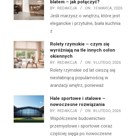
blatem – jak połączyć?
BY:
REDAKCJA
ON:
13 MARCA, 2026
Jeśli marzysz o wnętrzu, które jest
eleganckie i przytulne, biała kuchnia
z
Rolety rzymskie – czym się
wyróżniają na tle innych osłon
okiennych
BY:
REDAKCJA
ON:
9 LUTEGO, 2026
Rolety rzymskie od lat cieszą się
niesłabnącą popularnością w
aranżacji wnętrz, ponieważ
Hale sportowe i stalowe –
nowoczesne rozwiązania
BY:
REDAKCJA
ON:
8 LUTEGO, 2026
Współczesne budownictwo
przemysłowe i sportowe coraz
częściej sięga po nowoczesne