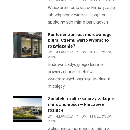
BY:
REDAKCJA
ON:
24 LIPCA, 2026
Wieczorem ustawiasz klimatyzację
lub włączasz wiatrak, licząc na
spokojny sen mimo panujących
Kontener zamiast murowanego
biura. Czemu warto wybrać to
rozwiązanie?
BY:
REDAKCJA
ON:
28 CZERWCA,
2026
Budowa tradycyjnego biura o
powierzchni 50 metrów
kwadratowych zajmuje średnio 6
miesięcy
Zadatek a zaliczka przy zakupie
nieruchomości – kluczowe
różnice
BY:
REDAKCJA
ON:
11 CZERWCA,
2026
Zakup nieruchomości to jedna z