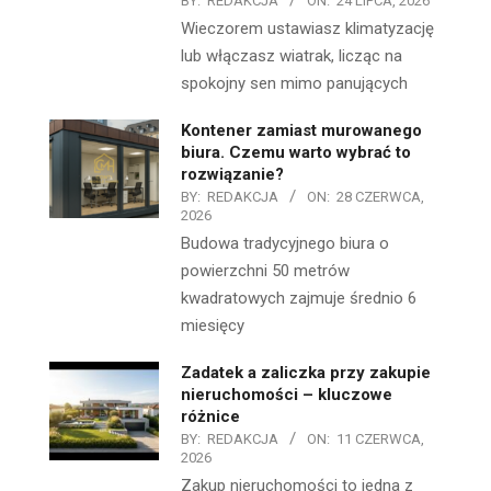
BY:
REDAKCJA
ON:
24 LIPCA, 2026
Wieczorem ustawiasz klimatyzację
lub włączasz wiatrak, licząc na
spokojny sen mimo panujących
Kontener zamiast murowanego
biura. Czemu warto wybrać to
rozwiązanie?
BY:
REDAKCJA
ON:
28 CZERWCA,
2026
Budowa tradycyjnego biura o
powierzchni 50 metrów
kwadratowych zajmuje średnio 6
miesięcy
Zadatek a zaliczka przy zakupie
nieruchomości – kluczowe
różnice
BY:
REDAKCJA
ON:
11 CZERWCA,
2026
Zakup nieruchomości to jedna z