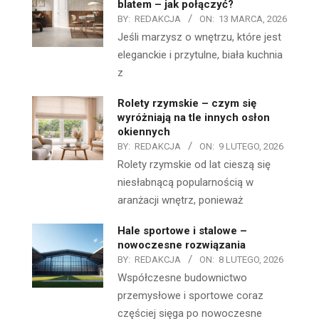
blatem – jak połączyć?
BY:
REDAKCJA
ON:
13 MARCA, 2026
Jeśli marzysz o wnętrzu, które jest
eleganckie i przytulne, biała kuchnia
z
Rolety rzymskie – czym się
wyróżniają na tle innych osłon
okiennych
BY:
REDAKCJA
ON:
9 LUTEGO, 2026
Rolety rzymskie od lat cieszą się
niesłabnącą popularnością w
aranżacji wnętrz, ponieważ
Hale sportowe i stalowe –
nowoczesne rozwiązania
BY:
REDAKCJA
ON:
8 LUTEGO, 2026
Współczesne budownictwo
przemysłowe i sportowe coraz
częściej sięga po nowoczesne