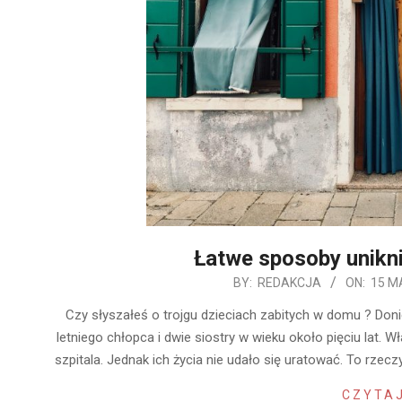
Łatwe sposoby unikn
2019-
BY:
REDAKCJA
ON:
15 M
05-
Czy słyszałeś o trojgu dzieciach zabitych w domu ? Doni
15
letniego chłopca i dwie siostry w wieku około pięciu lat. 
szpitala. Jednak ich życia nie udało się uratować. To rz
CZYTAJ