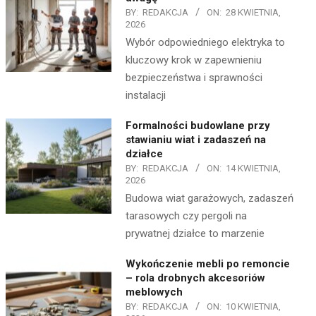
BY:
REDAKCJA
ON:
28 KWIETNIA,
2026
Wybór odpowiedniego elektryka to
kluczowy krok w zapewnieniu
bezpieczeństwa i sprawności
instalacji
Formalności budowlane przy
stawianiu wiat i zadaszeń na
działce
BY:
REDAKCJA
ON:
14 KWIETNIA,
2026
Budowa wiat garażowych, zadaszeń
tarasowych czy pergoli na
prywatnej działce to marzenie
Wykończenie mebli po remoncie
– rola drobnych akcesoriów
meblowych
BY:
REDAKCJA
ON:
10 KWIETNIA,