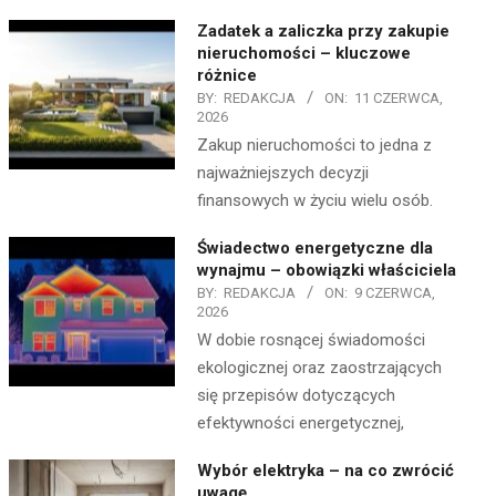
Zadatek a zaliczka przy zakupie
nieruchomości – kluczowe
różnice
BY:
REDAKCJA
ON:
11 CZERWCA,
2026
Zakup nieruchomości to jedna z
najważniejszych decyzji
finansowych w życiu wielu osób.
Świadectwo energetyczne dla
wynajmu – obowiązki właściciela
BY:
REDAKCJA
ON:
9 CZERWCA,
2026
W dobie rosnącej świadomości
ekologicznej oraz zaostrzających
się przepisów dotyczących
efektywności energetycznej,
Wybór elektryka – na co zwrócić
uwagę