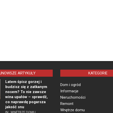
JNOWSZE ARTYKUŁY
KATEGORIE
Latem śpisz gorzej i
Dom i ogród
budzisz się z zatkanym
Informacje
nosem? To nie zawsze
wina upałów – sprawdź,
Nieruchomości
co naprawdę pogarsza
Remont
jakość snu
Wnętrze domu
IN:
WNĘTRZE DOMU