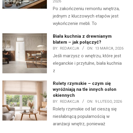
2026
Po zakończeniu remontu wnętrza,
jednym z kluczowych etapów jest
wykończenie mebli. To
Biała kuchnia z drewnianym
blatem – jak połączyć?
BY:
REDAKCJA
ON:
13 MARCA, 2026
Jeśli marzysz o wnętrzu, które jest
eleganckie i przytulne, biała kuchnia
z
Rolety rzymskie – czym się
wyróżniają na tle innych osłon
okiennych
BY:
REDAKCJA
ON:
9 LUTEGO, 2026
Rolety rzymskie od lat cieszą się
niesłabnącą popularnością w
aranżacji wnętrz, ponieważ