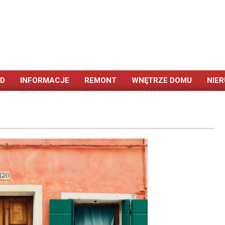
ÓD
INFORMACJE
REMONT
WNĘTRZE DOMU
NIE
Primary
Navigation
Menu