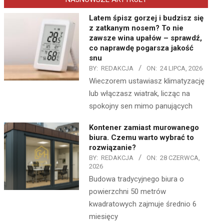
Latem śpisz gorzej i budzisz się
z zatkanym nosem? To nie
zawsze wina upałów – sprawdź,
co naprawdę pogarsza jakość
snu
BY:
REDAKCJA
ON:
24 LIPCA, 2026
Wieczorem ustawiasz klimatyzację
lub włączasz wiatrak, licząc na
spokojny sen mimo panujących
Kontener zamiast murowanego
biura. Czemu warto wybrać to
rozwiązanie?
BY:
REDAKCJA
ON:
28 CZERWCA,
2026
Budowa tradycyjnego biura o
powierzchni 50 metrów
kwadratowych zajmuje średnio 6
miesięcy