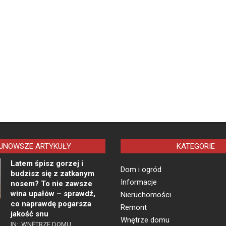
JNOWSZE ARTYKUŁY
KATEGORIE
Latem śpisz gorzej i
Dom i ogród
budzisz się z zatkanym
Informacje
nosem? To nie zawsze
wina upałów – sprawdź,
Nieruchomości
co naprawdę pogarsza
Remont
jakość snu
Wnętrze domu
IN:
WNĘTRZE DOMU