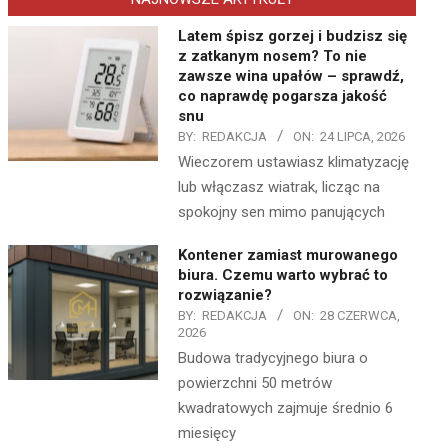
Latem śpisz gorzej i budzisz się
z zatkanym nosem? To nie
zawsze wina upałów – sprawdź,
co naprawdę pogarsza jakość
snu
BY:
REDAKCJA
ON:
24 LIPCA, 2026
Wieczorem ustawiasz klimatyzację
lub włączasz wiatrak, licząc na
spokojny sen mimo panujących
Kontener zamiast murowanego
biura. Czemu warto wybrać to
rozwiązanie?
BY:
REDAKCJA
ON:
28 CZERWCA,
2026
Budowa tradycyjnego biura o
powierzchni 50 metrów
kwadratowych zajmuje średnio 6
miesięcy