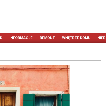
ÓD
INFORMACJE
REMONT
WNĘTRZE DOMU
NIE
Primary
Navigation
Menu