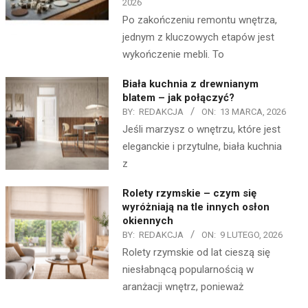
2026
Po zakończeniu remontu wnętrza,
jednym z kluczowych etapów jest
wykończenie mebli. To
Biała kuchnia z drewnianym
blatem – jak połączyć?
BY:
REDAKCJA
ON:
13 MARCA, 2026
Jeśli marzysz o wnętrzu, które jest
eleganckie i przytulne, biała kuchnia
z
Rolety rzymskie – czym się
wyróżniają na tle innych osłon
okiennych
BY:
REDAKCJA
ON:
9 LUTEGO, 2026
Rolety rzymskie od lat cieszą się
niesłabnącą popularnością w
aranżacji wnętrz, ponieważ