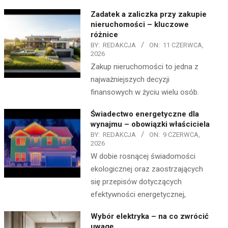
Zadatek a zaliczka przy zakupie
nieruchomości – kluczowe
różnice
BY:
REDAKCJA
ON:
11 CZERWCA,
2026
Zakup nieruchomości to jedna z
najważniejszych decyzji
finansowych w życiu wielu osób.
Świadectwo energetyczne dla
wynajmu – obowiązki właściciela
BY:
REDAKCJA
ON:
9 CZERWCA,
2026
W dobie rosnącej świadomości
ekologicznej oraz zaostrzających
się przepisów dotyczących
efektywności energetycznej,
Wybór elektryka – na co zwrócić
uwagę