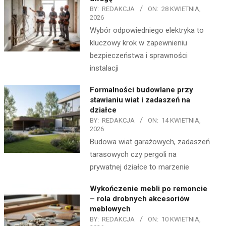
BY:
REDAKCJA
ON:
28 KWIETNIA,
2026
Wybór odpowiedniego elektryka to
kluczowy krok w zapewnieniu
bezpieczeństwa i sprawności
instalacji
Formalności budowlane przy
stawianiu wiat i zadaszeń na
działce
BY:
REDAKCJA
ON:
14 KWIETNIA,
2026
Budowa wiat garażowych, zadaszeń
tarasowych czy pergoli na
prywatnej działce to marzenie
Wykończenie mebli po remoncie
– rola drobnych akcesoriów
meblowych
BY:
REDAKCJA
ON:
10 KWIETNIA,