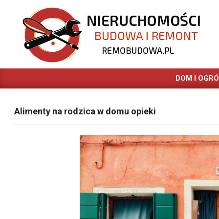
Skip
to
content
REMOBUDOWA.PL
DOM I OGR
Alimenty na rodzica w domu opieki