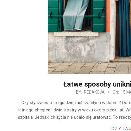
Łatwe sposoby unikn
2019-
BY:
REDAKCJA
ON:
15 M
05-
Czy słyszałeś o trojgu dzieciach zabitych w domu ? Doni
15
letniego chłopca i dwie siostry w wieku około pięciu lat. 
szpitala. Jednak ich życia nie udało się uratować. To rz
CZYTAJ