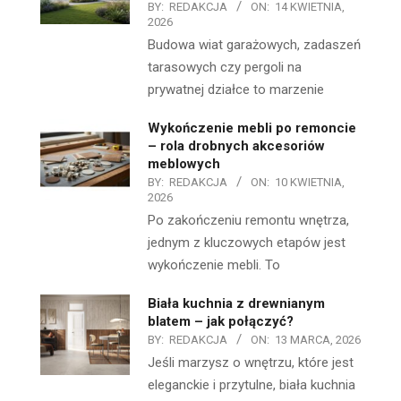
BY:
REDAKCJA
ON:
14 KWIETNIA,
2026
Budowa wiat garażowych, zadaszeń
tarasowych czy pergoli na
prywatnej działce to marzenie
Wykończenie mebli po remoncie
– rola drobnych akcesoriów
meblowych
BY:
REDAKCJA
ON:
10 KWIETNIA,
2026
Po zakończeniu remontu wnętrza,
jednym z kluczowych etapów jest
wykończenie mebli. To
Biała kuchnia z drewnianym
blatem – jak połączyć?
BY:
REDAKCJA
ON:
13 MARCA, 2026
Jeśli marzysz o wnętrzu, które jest
eleganckie i przytulne, biała kuchnia