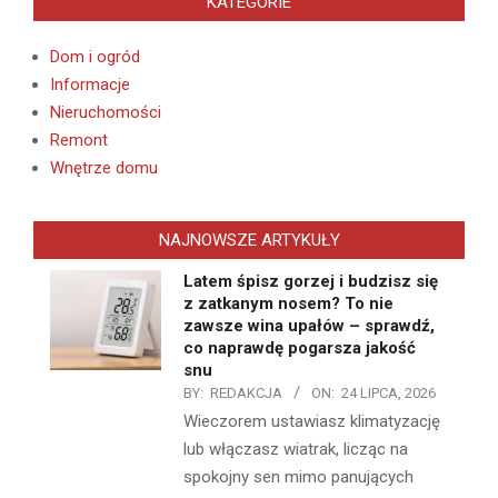
KATEGORIE
Dom i ogród
Informacje
Nieruchomości
Remont
Wnętrze domu
NAJNOWSZE ARTYKUŁY
Latem śpisz gorzej i budzisz się
z zatkanym nosem? To nie
zawsze wina upałów – sprawdź,
co naprawdę pogarsza jakość
snu
BY:
REDAKCJA
ON:
24 LIPCA, 2026
Wieczorem ustawiasz klimatyzację
lub włączasz wiatrak, licząc na
spokojny sen mimo panujących