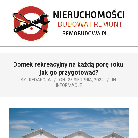
Skip
to
content
REMOBUDOWA.PL
Primary
Domek rekreacyjny na każdą porę roku:
Navigation
Menu
jak go przygotować?
BY:
REDAKCJA
ON:
28 SIERPNIA, 2024
IN:
INFORMACJE