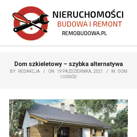
Skip
to
content
REMOBUDOWA.PL
Primary
Dom szkieletowy – szybka alternatywa
Navigation
Menu
BY:
REDAKCJA
ON:
19 PAŹDZIERNIKA, 2021
IN:
DOM
I OGRÓD