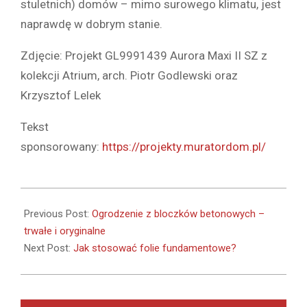
stuletnich) domów – mimo surowego klimatu, jest
naprawdę w dobrym stanie.
Zdjęcie: Projekt GL9991439 Aurora Maxi II SZ z
kolekcji Atrium, arch. Piotr Godlewski oraz
Krzysztof Lelek
Tekst
sponsorowany:
https://projekty.muratordom.pl/
2021-
10-
Previous Post:
Ogrodzenie z bloczków betonowych –
19
trwałe i oryginalne
Next Post:
Jak stosować folie fundamentowe?