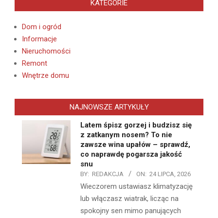
KATEGORIE
Dom i ogród
Informacje
Nieruchomości
Remont
Wnętrze domu
NAJNOWSZE ARTYKUŁY
Latem śpisz gorzej i budzisz się
z zatkanym nosem? To nie
zawsze wina upałów – sprawdź,
co naprawdę pogarsza jakość
snu
BY:
REDAKCJA
ON:
24 LIPCA, 2026
Wieczorem ustawiasz klimatyzację
lub włączasz wiatrak, licząc na
spokojny sen mimo panujących