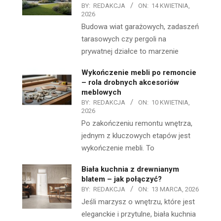
BY:
REDAKCJA
ON:
14 KWIETNIA,
2026
Budowa wiat garażowych, zadaszeń
tarasowych czy pergoli na
prywatnej działce to marzenie
Wykończenie mebli po remoncie
– rola drobnych akcesoriów
meblowych
BY:
REDAKCJA
ON:
10 KWIETNIA,
2026
Po zakończeniu remontu wnętrza,
jednym z kluczowych etapów jest
wykończenie mebli. To
Biała kuchnia z drewnianym
blatem – jak połączyć?
BY:
REDAKCJA
ON:
13 MARCA, 2026
Jeśli marzysz o wnętrzu, które jest
eleganckie i przytulne, biała kuchnia