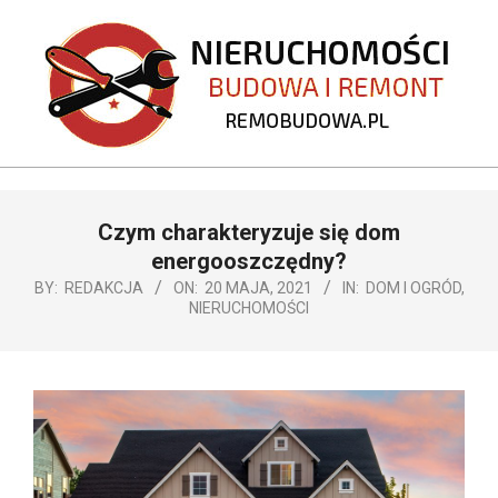
Skip
to
content
REMOBUDOWA.PL
Primary
Czym charakteryzuje się dom
Navigation
Menu
energooszczędny?
BY:
REDAKCJA
ON:
20 MAJA, 2021
IN:
DOM I OGRÓD
,
NIERUCHOMOŚCI