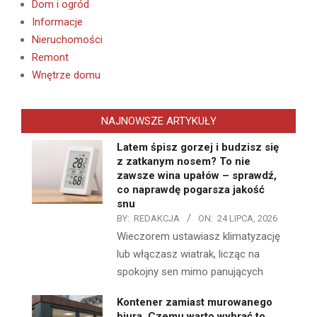
Dom i ogród
Informacje
Nieruchomości
Remont
Wnętrze domu
NAJNOWSZE ARTYKUŁY
Latem śpisz gorzej i budzisz się
z zatkanym nosem? To nie
zawsze wina upałów – sprawdź,
co naprawdę pogarsza jakość
snu
BY:
REDAKCJA
ON:
24 LIPCA, 2026
Wieczorem ustawiasz klimatyzację
lub włączasz wiatrak, licząc na
spokojny sen mimo panujących
Kontener zamiast murowanego
biura. Czemu warto wybrać to