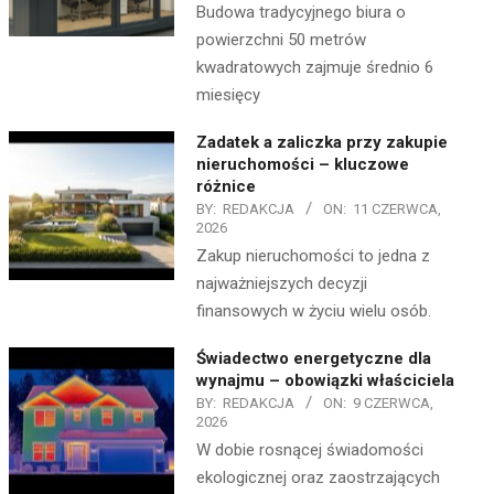
Budowa tradycyjnego biura o
powierzchni 50 metrów
kwadratowych zajmuje średnio 6
miesięcy
Zadatek a zaliczka przy zakupie
nieruchomości – kluczowe
różnice
BY:
REDAKCJA
ON:
11 CZERWCA,
2026
Zakup nieruchomości to jedna z
najważniejszych decyzji
finansowych w życiu wielu osób.
Świadectwo energetyczne dla
wynajmu – obowiązki właściciela
BY:
REDAKCJA
ON:
9 CZERWCA,
2026
W dobie rosnącej świadomości
ekologicznej oraz zaostrzających