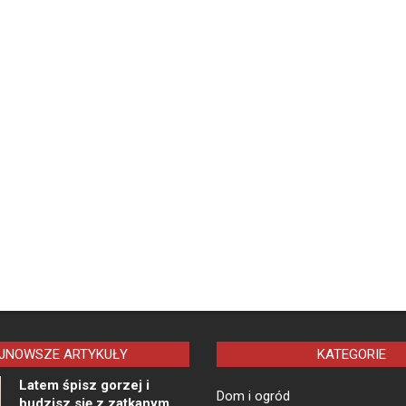
JNOWSZE ARTYKUŁY
KATEGORIE
Latem śpisz gorzej i
Dom i ogród
budzisz się z zatkanym