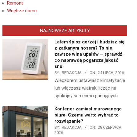
Remont
Wnętrze domu
NAJNOWSZE ARTYKUŁY
Latem śpisz gorzej i budzisz się
z zatkanym nosem? To nie
zawsze wina upałów – sprawdź,
co naprawdę pogarsza jakość
snu
BY:
REDAKCJA
ON:
24 LIPCA, 2026
Wieczorem ustawiasz klimatyzację
lub włączasz wiatrak, licząc na
spokojny sen mimo panujących
Kontener zamiast murowanego
biura. Czemu warto wybrać to
rozwiązanie?
BY:
REDAKCJA
ON:
28 CZERWCA,
2026