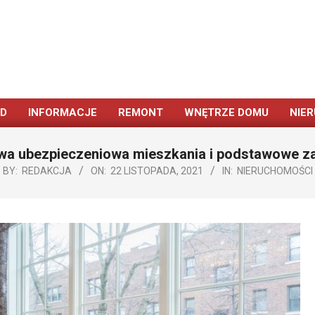
ÓD
INFORMACJE
REMONT
WNĘTRZE DOMU
NIE
Primary
Navigation
a ubezpieczeniowa mieszkania i podstawowe z
Menu
BY:
REDAKCJA
ON:
22 LISTOPADA, 2021
IN:
NIERUCHOMOŚCI