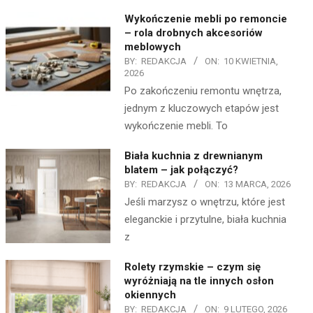
Wykończenie mebli po remoncie
– rola drobnych akcesoriów
meblowych
BY:
REDAKCJA
ON:
10 KWIETNIA,
2026
Po zakończeniu remontu wnętrza,
jednym z kluczowych etapów jest
wykończenie mebli. To
Biała kuchnia z drewnianym
blatem – jak połączyć?
BY:
REDAKCJA
ON:
13 MARCA, 2026
Jeśli marzysz o wnętrzu, które jest
eleganckie i przytulne, biała kuchnia
z
Rolety rzymskie – czym się
wyróżniają na tle innych osłon
okiennych
BY:
REDAKCJA
ON:
9 LUTEGO, 2026