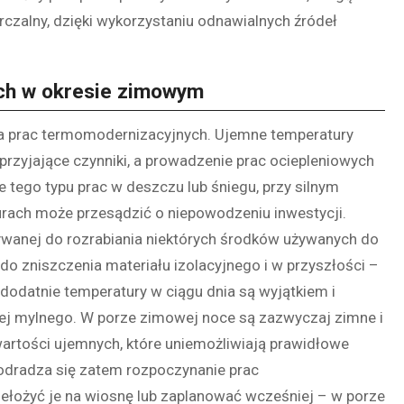
rczalny, dzięki wykorzystaniu odnawialnych źródeł
ch w okresie zimowym
ia prac termomodernizacyjnych. Ujemne temperatury
sprzyjające czynniki, a prowadzenie prac ociepleniowych
 tego typu prac w deszczu lub śniegu, przy silnym
turach może przesądzić o niepowodzeniu inwestycji.
wanej do rozrabiania niektórych środków używanych do
do zniszczenia materiału izolacyjnego i w przyszłości –
dodatnie temperatury w ciągu dnia są wyjątkiem i
iej mylnego. W porze zimowej noce są zazwyczaj zimne i
rtości ujemnych, które uniemożliwiają prawidłowe
 odradza się zatem rozpoczynanie prac
łożyć je na wiosnę lub zaplanować wcześniej – w porze