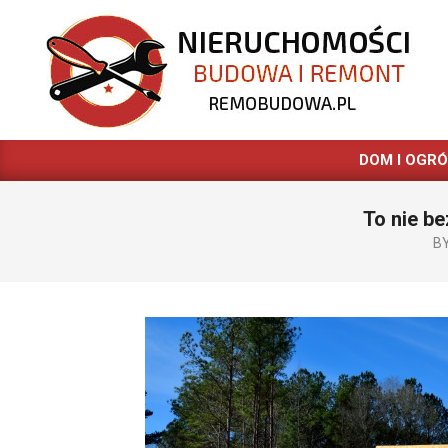
Skip
to
content
REMOBUDOWA.PL
DOM I OGR
To nie b
BY