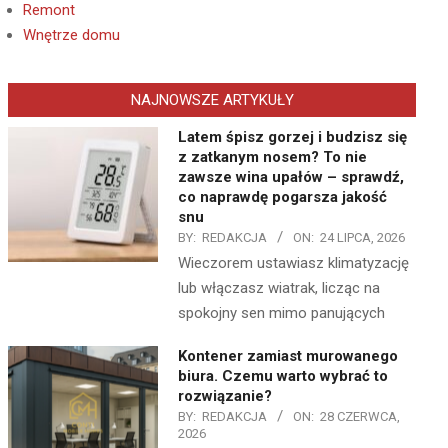
Remont
Wnętrze domu
NAJNOWSZE ARTYKUŁY
Latem śpisz gorzej i budzisz się
z zatkanym nosem? To nie
zawsze wina upałów – sprawdź,
co naprawdę pogarsza jakość
snu
BY:
REDAKCJA
ON:
24 LIPCA, 2026
Wieczorem ustawiasz klimatyzację
lub włączasz wiatrak, licząc na
spokojny sen mimo panujących
Kontener zamiast murowanego
biura. Czemu warto wybrać to
rozwiązanie?
BY:
REDAKCJA
ON:
28 CZERWCA,
2026