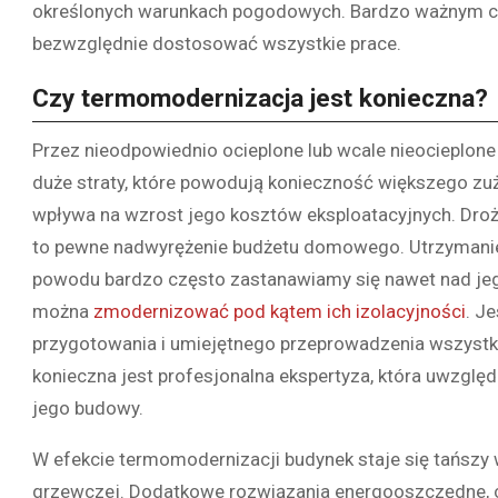
określonych warunkach pogodowych. Bardzo ważnym czyn
bezwzględnie dostosować wszystkie prace.
Czy termomodernizacja jest konieczna?
Przez nieodpowiednio ocieplone lub wcale nieocieplone
duże straty, które powodują konieczność większego zuży
wpływa na wzrost jego kosztów eksploatacyjnych. Drożs
to pewne nadwyrężenie budżetu domowego. Utrzymanie b
powodu bardzo często zastanawiamy się nawet nad je
można
zmodernizować pod kątem ich izolacyjności
. J
przygotowania i umiejętnego przeprowadzenia wszystk
konieczna jest profesjonalna ekspertyza, która uwzglę
jego budowy.
W efekcie termomodernizacji budynek staje się tańszy w
grzewczej. Dodatkowe rozwiązania energooszczędne, c