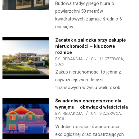
Budowa tradycyjnego biura o
powierzchni 50 metrów
kwadratowych zajmuje średnio 6
miesięcy
Zadatek a zaliczka przy zakupie
nieruchomości – kluczowe
różnice
BY:
REDAKCJA
ON:
11 CZERWCA,
2026
Zakup nieruchomości to jedna z
najważniejszych decyzji
finansowych w życiu wielu osób.
Świadectwo energetyczne dla
wynajmu – obowiązki właściciela
BY:
REDAKCJA
ON:
9 CZERWCA,
2026
W dobie rosnącej świadomości
ekologicznej oraz zaostrzających