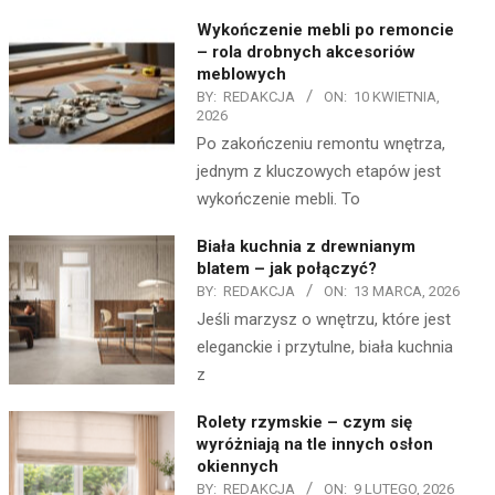
Wykończenie mebli po remoncie
– rola drobnych akcesoriów
meblowych
BY:
REDAKCJA
ON:
10 KWIETNIA,
2026
Po zakończeniu remontu wnętrza,
jednym z kluczowych etapów jest
wykończenie mebli. To
Biała kuchnia z drewnianym
blatem – jak połączyć?
BY:
REDAKCJA
ON:
13 MARCA, 2026
Jeśli marzysz o wnętrzu, które jest
eleganckie i przytulne, biała kuchnia
z
Rolety rzymskie – czym się
wyróżniają na tle innych osłon
okiennych
BY:
REDAKCJA
ON:
9 LUTEGO, 2026