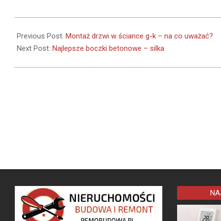
2020-
12-
Previous Post:
Montaż drzwi w ściance g-k – na co uważać?
01
Next Post:
Najlepsze boczki betonowe – silka
NA