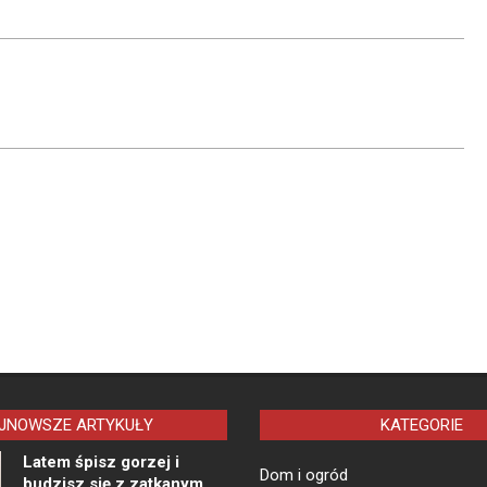
JNOWSZE ARTYKUŁY
KATEGORIE
Latem śpisz gorzej i
Dom i ogród
budzisz się z zatkanym