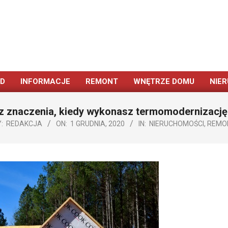
ÓD
INFORMACJE
REMONT
WNĘTRZE DOMU
NIE
Primary
Navigation
ez znaczenia, kiedy wykonasz termomodernizację
Menu
:
REDAKCJA
ON:
1 GRUDNIA, 2020
IN:
NIERUCHOMOŚCI
,
REMO