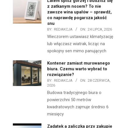
Latem śpisz gorzej i budzisz się
z zatkanym nosem? To nie
zawsze wina upałów – sprawdź,
co naprawdę pogarsza jakość
snu
BY:
REDAKCJA
ON:
24 LIPCA, 2026
Wieczorem ustawiasz klimatyzację
lub włączasz wiatrak, licząc na
spokojny sen mimo panujących
Kontener zamiast murowanego
biura. Czemu warto wybrać to
rozwiązanie?
BY:
REDAKCJA
ON:
28 CZERWCA,
2026
Budowa tradycyjnego biura o
powierzchni 50 metrów
kwadratowych zajmuje średnio 6
miesięcy
Zadatek a zaliczka przy zakupie