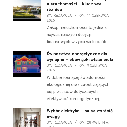
nieruchomości – kluczowe
różnice
BY:
REDAKCJA
ON:
11 CZERWCA,
2026
Zakup nieruchomości to jedna z
najważniejszych decyzji
finansowych w życiu wielu osób.
Świadectwo energetyczne dla
wynajmu – obowiązki właściciela
BY:
REDAKCJA
ON:
9 CZERWCA,
2026
W dobie rosnącej świadomości
ekologicznej oraz zaostrzających
się przepisów dotyczących
efektywności energetycznej,
Wybór elektryka – na co zwrócić
uwagę
BY:
REDAKCJA
ON:
28 KWIETNIA,