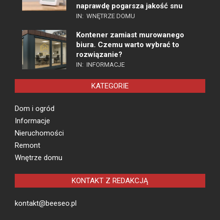
naprawdę pogarsza jakość snu
IN:
WNĘTRZE DOMU
Kontener zamiast murowanego
biura. Czemu warto wybrać to
rozwiązanie?
IN:
INFORMACJE
KATEGORIE
Dom i ogród
Informacje
Nieruchomości
Remont
Wnętrze domu
KONTAKT Z REDAKCJĄ
kontakt@beeseo.pl