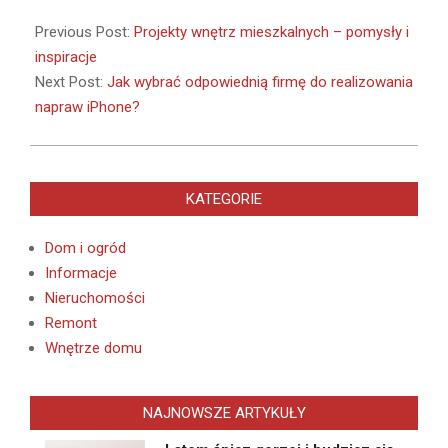
2021-
06-
Previous Post:
Projekty wnętrz mieszkalnych – pomysły i
01
inspiracje
Next Post:
Jak wybrać odpowiednią firmę do realizowania
napraw iPhone?
KATEGORIE
Dom i ogród
Informacje
Nieruchomości
Remont
Wnętrze domu
NAJNOWSZE ARTYKUŁY