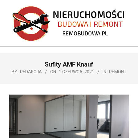
Skip
to
content
REMOBUDOWA.PL
Primary
Sufity AMF Knauf
Navigation
Menu
BY:
REDAKCJA
ON:
1 CZERWCA, 2021
IN:
REMONT