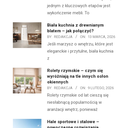
jednym z kluczowych etapów jest
wykończenie mebli. To
Biała kuchnia z drewnianym
blatem – jak połączyć?
BY:
REDAKCJA
ON:
13 MARCA, 2026
Jeśli marzysz o wnętrzu, które jest
eleganckie i przytulne, biała kuchnia
z
Rolety rzymskie – czym się
wyróżniają na tle innych osłon
okiennych
BY:
REDAKCJA
ON:
9 LUTEGO, 2026
Rolety rzymskie od lat cieszą się
niesłabnącą popularnością w
aranżacji wnętrz, ponieważ
Hale sportowe i stalowe –
nowoczesne rozwiązania