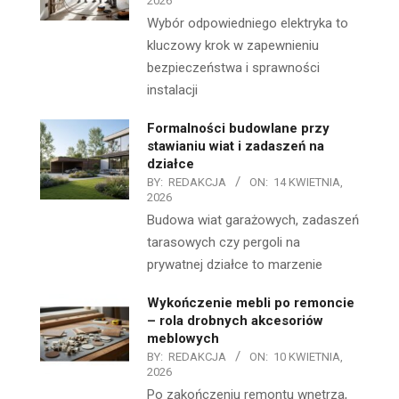
2026
Wybór odpowiedniego elektryka to
kluczowy krok w zapewnieniu
bezpieczeństwa i sprawności
instalacji
Formalności budowlane przy
stawianiu wiat i zadaszeń na
działce
BY:
REDAKCJA
ON:
14 KWIETNIA,
2026
Budowa wiat garażowych, zadaszeń
tarasowych czy pergoli na
prywatnej działce to marzenie
Wykończenie mebli po remoncie
– rola drobnych akcesoriów
meblowych
BY:
REDAKCJA
ON:
10 KWIETNIA,
2026
Po zakończeniu remontu wnętrza,