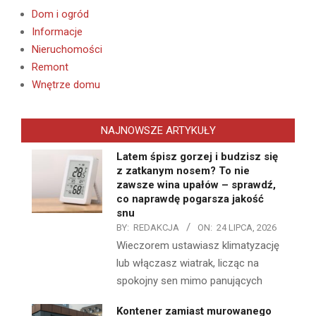
Dom i ogród
Informacje
Nieruchomości
Remont
Wnętrze domu
NAJNOWSZE ARTYKUŁY
Latem śpisz gorzej i budzisz się
z zatkanym nosem? To nie
zawsze wina upałów – sprawdź,
co naprawdę pogarsza jakość
snu
BY:
REDAKCJA
ON:
24 LIPCA, 2026
Wieczorem ustawiasz klimatyzację
lub włączasz wiatrak, licząc na
spokojny sen mimo panujących
Kontener zamiast murowanego