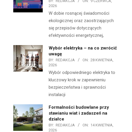
BY:
REDAKCJA
ON:
9 CZERWCA,
2026
W dobie rosnącej świadomości
ekologicznej oraz zaostrzających
się przepisów dotyczących
efektywności energetycznej,
Wybór elektryka – na co zwrócić
uwagę
BY:
REDAKCJA
ON:
28 KWIETNIA,
2026
Wybór odpowiedniego elektryka to
kluczowy krok w zapewnieniu
bezpieczeństwa i sprawności
instalacji
Formalności budowlane przy
stawianiu wiat i zadaszeń na
działce
BY:
REDAKCJA
ON:
14 KWIETNIA,
2026