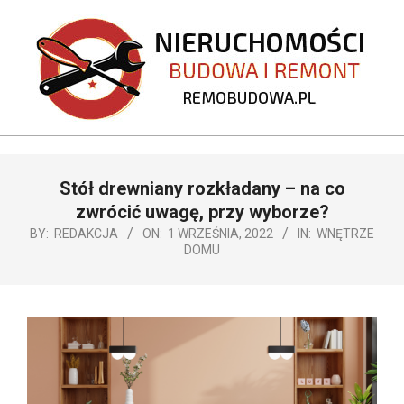
Skip
to
content
REMOBUDOWA.PL
Primary
Stół drewniany rozkładany – na co
Navigation
Menu
zwrócić uwagę, przy wyborze?
BY:
REDAKCJA
ON:
1 WRZEŚNIA, 2022
IN:
WNĘTRZE
DOMU