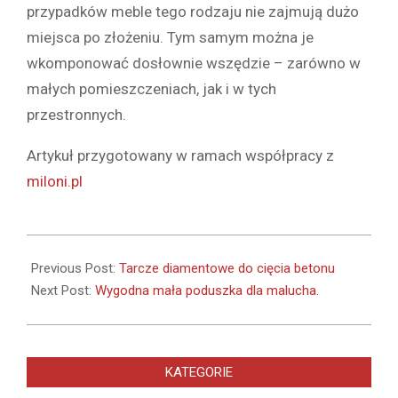
przypadków meble tego rodzaju nie zajmują dużo
miejsca po złożeniu. Tym samym można je
wkomponować dosłownie wszędzie – zarówno w
małych pomieszczeniach, jak i w tych
przestronnych.
Artykuł przygotowany w ramach współpracy z
miloni.pl
2022-
09-
Previous Post:
Tarcze diamentowe do cięcia betonu
01
Next Post:
Wygodna mała poduszka dla malucha.
KATEGORIE