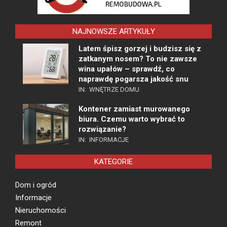
NAJNOWSZE ARTYKUŁY
Latem śpisz gorzej i budzisz się z
zatkanym nosem? To nie zawsze
wina upałów – sprawdź, co
naprawdę pogarsza jakość snu
IN:
WNĘTRZE DOMU
Kontener zamiast murowanego
biura. Czemu warto wybrać to
rozwiązanie?
IN:
INFORMACJE
KATEGORIE
Dom i ogród
Informacje
Nieruchomości
Remont