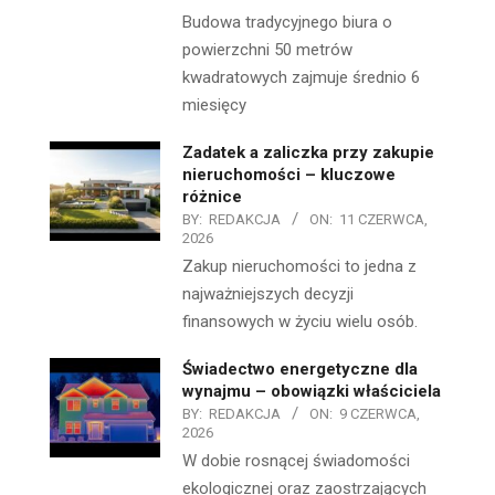
Budowa tradycyjnego biura o
powierzchni 50 metrów
kwadratowych zajmuje średnio 6
miesięcy
Zadatek a zaliczka przy zakupie
nieruchomości – kluczowe
różnice
BY:
REDAKCJA
ON:
11 CZERWCA,
2026
Zakup nieruchomości to jedna z
najważniejszych decyzji
finansowych w życiu wielu osób.
Świadectwo energetyczne dla
wynajmu – obowiązki właściciela
BY:
REDAKCJA
ON:
9 CZERWCA,
2026
W dobie rosnącej świadomości
ekologicznej oraz zaostrzających