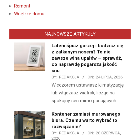
Remont
Wnętrze domu
NAJNOWSZE ARTYKUŁY
Latem śpisz gorzej i budzisz się
z zatkanym nosem? To nie
zawsze wina upałów – sprawdź,
co naprawdę pogarsza jakość
snu
BY:
REDAKCJA
ON:
24 LIPCA, 2026
Wieczorem ustawiasz klimatyzację
lub włączasz wiatrak, licząc na
spokojny sen mimo panujących
Kontener zamiast murowanego
biura. Czemu warto wybrać to
rozwiązanie?
BY:
REDAKCJA
ON:
28 CZERWCA,
2026