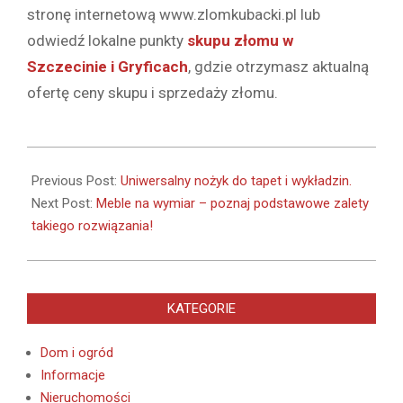
stronę internetową www.zlomkubacki.pl lub
odwiedź lokalne punkty
skupu złomu w
Szczecinie i Gryficach
, gdzie otrzymasz aktualną
ofertę ceny skupu i sprzedaży złomu.
2023-
03-
Previous Post:
Uniwersalny nożyk do tapet i wykładzin.
01
Next Post:
Meble na wymiar – poznaj podstawowe zalety
takiego rozwiązania!
KATEGORIE
Dom i ogród
Informacje
Nieruchomości