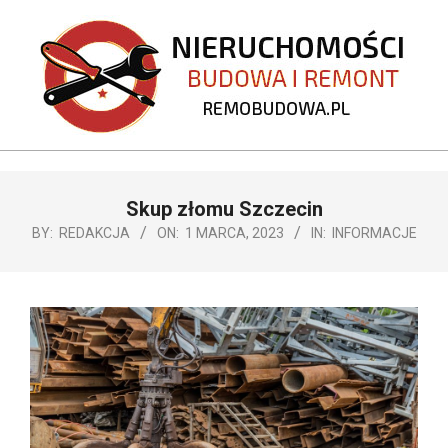
Skip
to
content
REMOBUDOWA.PL
Primary
Skup złomu Szczecin
Navigation
Menu
BY:
REDAKCJA
ON:
1 MARCA, 2023
IN:
INFORMACJE