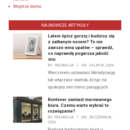
Wnętrze domu
NAJNOWSZE ARTYKUŁY
Latem śpisz gorzej i budzisz się
z zatkanym nosem? To nie
zawsze wina upałów – sprawdź,
co naprawdę pogarsza jakość
snu
BY:
REDAKCJA
ON:
24 LIPCA, 2026
Wieczorem ustawiasz klimatyzację
lub włączasz wiatrak, licząc na
spokojny sen mimo panujących
Kontener zamiast murowanego
biura. Czemu warto wybrać to
rozwiązanie?
BY:
REDAKCJA
ON:
28 CZERWCA,
2026
Budowa tradycyjnego biura o