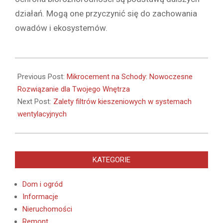
działań. Mogą one przyczynić się do zachowania
owadów i ekosystemów.
2025-
10-
Previous Post:
Mikrocement na Schody: Nowoczesne
14
Rozwiązanie dla Twojego Wnętrza
Next Post:
Zalety filtrów kieszeniowych w systemach
wentylacyjnych
KATEGORIE
Dom i ogród
Informacje
Nieruchomości
Remont