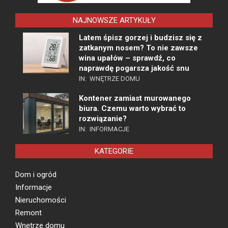
NAJNOWSZE ARTYKUŁY
Latem śpisz gorzej i budzisz się z
zatkanym nosem? To nie zawsze
wina upałów – sprawdź, co
naprawdę pogarsza jakość snu
IN:
WNĘTRZE DOMU
Kontener zamiast murowanego
biura. Czemu warto wybrać to
rozwiązanie?
IN:
INFORMACJE
KATEGORIE
Dom i ogród
Informacje
Nieruchomości
Remont
Wnętrze domu