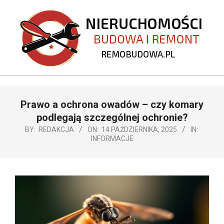
Skip
to
content
REMOBUDOWA.PL
Primary
Prawo a ochrona owadów – czy komary
Navigation
Menu
podlegają szczególnej ochronie?
BY:
REDAKCJA
ON:
14 PAŹDZIERNIKA, 2025
IN:
INFORMACJE