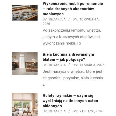
Wykończenie mebli po remoncie
– rola drobnych akcesoriów
meblowych
BY:
REDAKCJA
ON:
10 KWIETNIA,
2026
Po zakończeniu remontu wnętrza,
jednym z kluczowych etapów jest
wykończenie mebli. To
Biała kuchnia z drewnianym
blatem – jak połączyć?
BY:
REDAKCJA
ON:
13 MARCA, 2026
Jeśli marzysz o wnętrzu, które jest
eleganckie i przytulne, biała kuchnia
z
Rolety rzymskie – czym się
wyróżniają na tle innych osłon
okiennych
BY:
REDAKCJA
ON:
9 LUTEGO, 2026