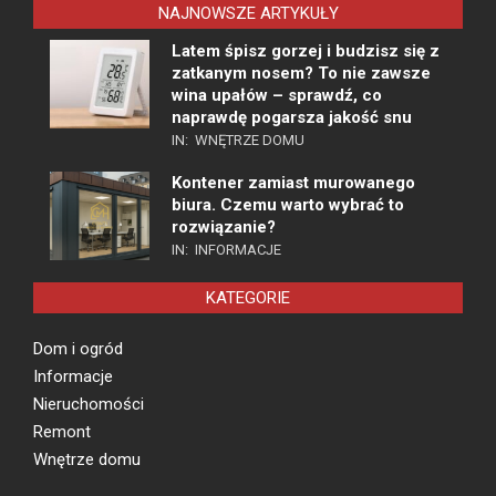
NAJNOWSZE ARTYKUŁY
Latem śpisz gorzej i budzisz się z
zatkanym nosem? To nie zawsze
wina upałów – sprawdź, co
naprawdę pogarsza jakość snu
IN:
WNĘTRZE DOMU
Kontener zamiast murowanego
biura. Czemu warto wybrać to
rozwiązanie?
IN:
INFORMACJE
KATEGORIE
Dom i ogród
Informacje
Nieruchomości
Remont
Wnętrze domu