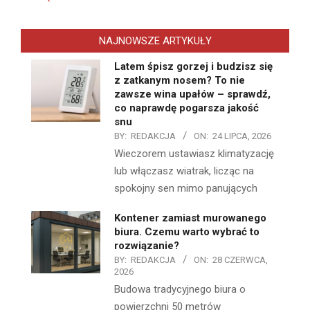
NAJNOWSZE ARTYKUŁY
Latem śpisz gorzej i budzisz się
z zatkanym nosem? To nie
zawsze wina upałów – sprawdź,
co naprawdę pogarsza jakość
snu
BY:
REDAKCJA
ON:
24 LIPCA, 2026
Wieczorem ustawiasz klimatyzację
lub włączasz wiatrak, licząc na
spokojny sen mimo panujących
Kontener zamiast murowanego
biura. Czemu warto wybrać to
rozwiązanie?
BY:
REDAKCJA
ON:
28 CZERWCA,
2026
Budowa tradycyjnego biura o
powierzchni 50 metrów