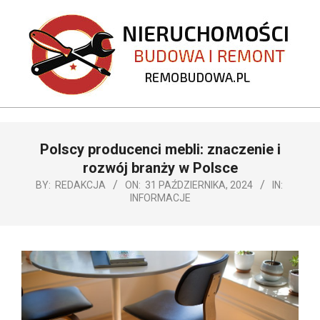
Skip
to
content
REMOBUDOWA.PL
Primary
Polscy producenci mebli: znaczenie i
Navigation
Menu
rozwój branży w Polsce
BY:
REDAKCJA
ON:
31 PAŹDZIERNIKA, 2024
IN:
INFORMACJE