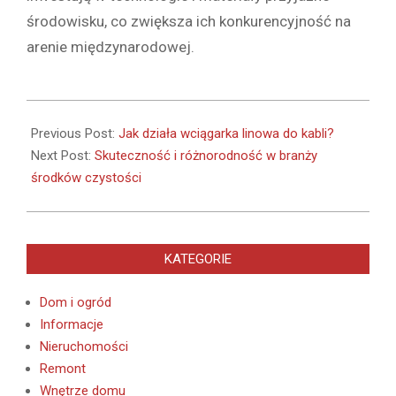
środowisku, co zwiększa ich konkurencyjność na
arenie międzynarodowej.
2024-
10-
Previous Post:
Jak działa wciągarka linowa do kabli?
31
Next Post:
Skuteczność i różnorodność w branży
środków czystości
KATEGORIE
Dom i ogród
Informacje
Nieruchomości
Remont
Wnętrze domu