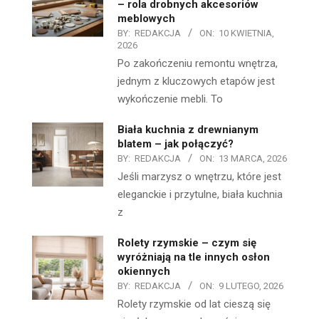
– rola drobnych akcesoriów
meblowych
BY:
REDAKCJA
ON:
10 KWIETNIA,
2026
Po zakończeniu remontu wnętrza,
jednym z kluczowych etapów jest
wykończenie mebli. To
Biała kuchnia z drewnianym
blatem – jak połączyć?
BY:
REDAKCJA
ON:
13 MARCA, 2026
Jeśli marzysz o wnętrzu, które jest
eleganckie i przytulne, biała kuchnia
z
Rolety rzymskie – czym się
wyróżniają na tle innych osłon
okiennych
BY:
REDAKCJA
ON:
9 LUTEGO, 2026
Rolety rzymskie od lat cieszą się