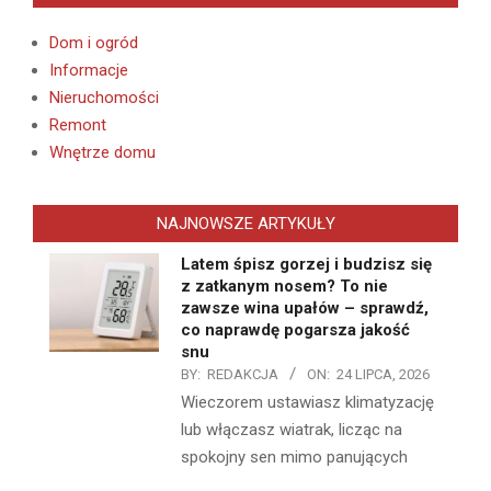
Dom i ogród
Informacje
Nieruchomości
Remont
Wnętrze domu
NAJNOWSZE ARTYKUŁY
Latem śpisz gorzej i budzisz się
z zatkanym nosem? To nie
zawsze wina upałów – sprawdź,
co naprawdę pogarsza jakość
snu
BY:
REDAKCJA
ON:
24 LIPCA, 2026
Wieczorem ustawiasz klimatyzację
lub włączasz wiatrak, licząc na
spokojny sen mimo panujących