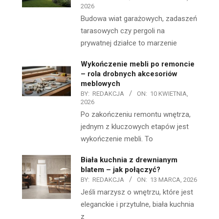
2026
Budowa wiat garażowych, zadaszeń
tarasowych czy pergoli na
prywatnej działce to marzenie
Wykończenie mebli po remoncie
– rola drobnych akcesoriów
meblowych
BY:
REDAKCJA
ON:
10 KWIETNIA,
2026
Po zakończeniu remontu wnętrza,
jednym z kluczowych etapów jest
wykończenie mebli. To
Biała kuchnia z drewnianym
blatem – jak połączyć?
BY:
REDAKCJA
ON:
13 MARCA, 2026
Jeśli marzysz o wnętrzu, które jest
eleganckie i przytulne, biała kuchnia
z