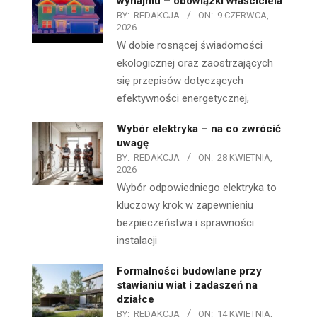
wynajmu – obowiązki właściciela
BY:
REDAKCJA
ON:
9 CZERWCA,
2026
W dobie rosnącej świadomości
ekologicznej oraz zaostrzających
się przepisów dotyczących
efektywności energetycznej,
Wybór elektryka – na co zwrócić
uwagę
BY:
REDAKCJA
ON:
28 KWIETNIA,
2026
Wybór odpowiedniego elektryka to
kluczowy krok w zapewnieniu
bezpieczeństwa i sprawności
instalacji
Formalności budowlane przy
stawianiu wiat i zadaszeń na
działce
BY:
REDAKCJA
ON:
14 KWIETNIA,