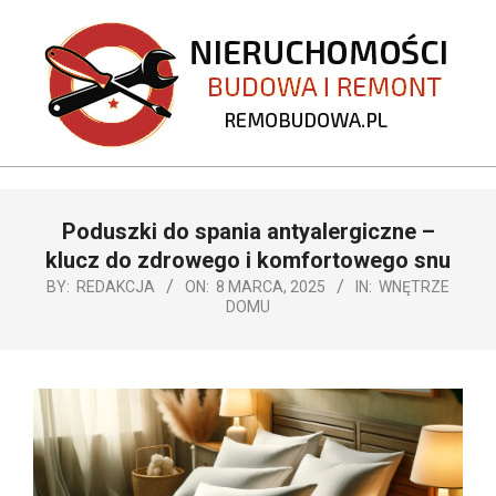
Skip
to
content
REMOBUDOWA.PL
Primary
Poduszki do spania antyalergiczne –
Navigation
Menu
klucz do zdrowego i komfortowego snu
BY:
REDAKCJA
ON:
8 MARCA, 2025
IN:
WNĘTRZE
DOMU